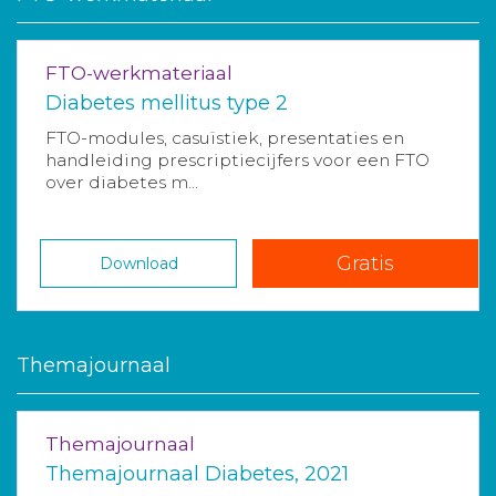
FTO-werkmateriaal
Diabetes mellitus type 2
FTO-modules, casuïstiek, presentaties en
handleiding prescriptiecijfers voor een FTO
over diabetes m...
Gratis
Download
Themajournaal
Themajournaal
Themajournaal Diabetes, 2021