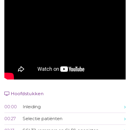
Aanmelden nieuwsbrief
Inloggen
Toegang leeromgeving
Hoofdstukken
00:00
Inleiding
00:27
Selectie patiënten