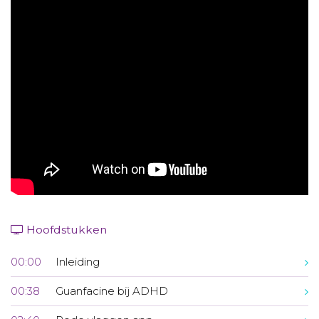
Aanmelden nieuwsbrief
Inloggen
Toegang leeromgeving
Hoofdstukken
00:00
Inleiding
00:38
Guanfacine bij ADHD