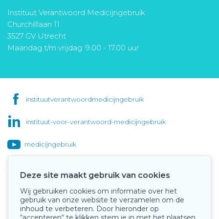
Instituut Verantwoord Medicijngebruik
Churchilllaan 11
3527 GV Utrecht
Maandag t/m vrijdag: 9.00 - 17.00 uur
instituutverantwoordmedicijngebruik
instituut-voor-verantwoord-medicijngebruik
medicijngebruik
Deze site maakt gebruik van cookies
Wij gebruiken cookies om informatie over het
Onze keurmerken
gebruik van onze website te verzamelen om de
inhoud te verbeteren. Door hieronder op
“accepteren“ te klikken stem je in met het plaatsen