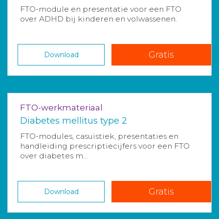
FTO-module en presentatie voor een FTO
over ADHD bij kinderen en volwassenen.
Gratis
Download
FTO-werkmateriaal
Diabetes mellitus type 2
FTO-modules, casuïstiek, presentaties en
handleiding prescriptiecijfers voor een FTO
over diabetes m...
Gratis
Download