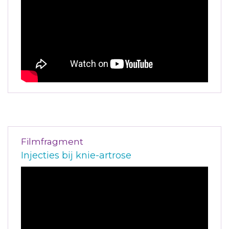
Filmfragment
Injecties bij knie-artrose