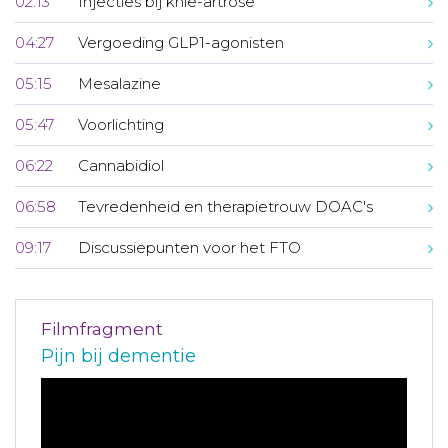
02:13
Injecties bij knie-artrose
04:27
Vergoeding GLP1-agonisten
05:15
Mesalazine
05:47
Voorlichting
06:22
Cannabidiol
06:58
Tevredenheid en therapietrouw DOAC's
09:17
Discussiepunten voor het FTO
Filmfragment
Pijn bij dementie