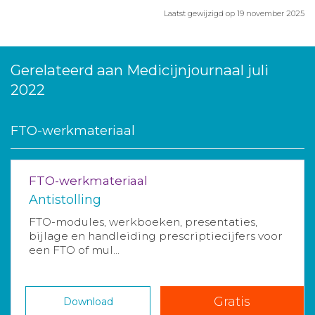
Laatst gewijzigd op 19 november 2025
Gerelateerd aan Medicijnjournaal juli
2022
FTO-werkmateriaal
FTO-werkmateriaal
Antistolling
FTO-modules, werkboeken, presentaties,
bijlage en handleiding prescriptiecijfers voor
een FTO of mul...
Gratis
Download