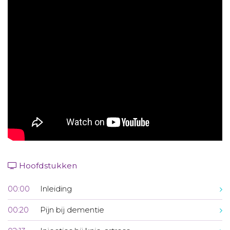
Aanmelden nieuwsbrief
Inloggen
Toegang leeromgeving
Hoofdstukken
00:00
Inleiding
00:20
Pijn bij dementie