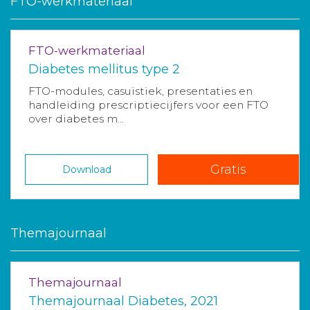
FTO-werkmateriaal
FTO-werkmateriaal
Diabetes mellitus type 2
FTO-modules, casuïstiek, presentaties en
handleiding prescriptiecijfers voor een FTO
over diabetes m...
Gratis
Download
Themajournaal
Themajournaal
Themajournaal Diabetes, 2021