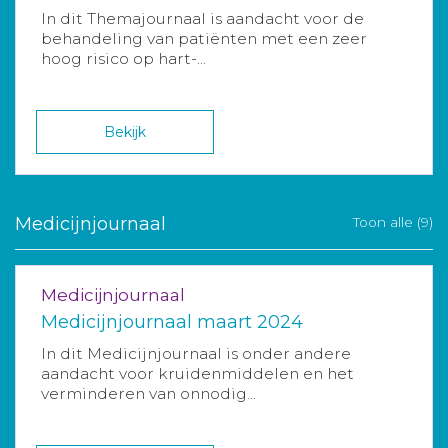
In dit Themajournaal is aandacht voor de
behandeling van patiënten met een zeer
hoog risico op hart-...
Bekijk
Medicijnjournaal
Toon alle (9)
Medicijnjournaal
Medicijnjournaal maart 2024
In dit Medicijnjournaal is onder andere
aandacht voor kruidenmiddelen en het
verminderen van onnodig...