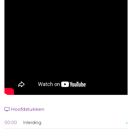
Aanmelden nieuwsbrief
Inloggen
Toegang leeromgeving
Hoofdstukken
00:00
Inleiding