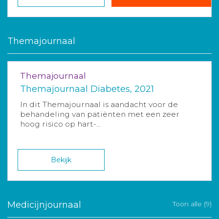
Themajournaal
Themajournaal
Themajournaal Diabetes, 2021
In dit Themajournaal is aandacht voor de
behandeling van patiënten met een zeer
hoog risico op hart-...
Bekijk
Medicijnjournaal
Toon alle (9)