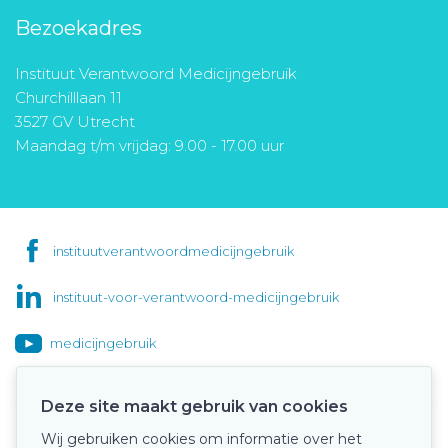
Bezoekadres
Instituut Verantwoord Medicijngebruik
Churchilllaan 11
3527 GV Utrecht
Maandag t/m vrijdag: 9.00 - 17.00 uur
instituutverantwoordmedicijngebruik
instituut-voor-verantwoord-medicijngebruik
medicijngebruik
Deze site maakt gebruik van cookies
Wij gebruiken cookies om informatie over het
Onze keurmerken