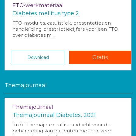
FTO-werkmateriaal
Diabetes mellitus type 2
FTO-modules, casuïstiek, presentaties en
handleiding prescriptiecijfers voor een FTO
over diabetes m...
Gratis
Download
Themajournaal
Themajournaal
Themajournaal Diabetes, 2021
In dit Themajournaal is aandacht voor de
behandeling van patiënten met een zeer