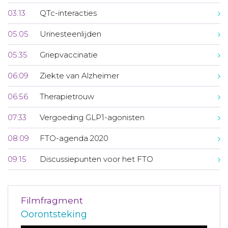
03:13
QTc-interacties
05:05
Urinesteenlijden
05:35
Griepvaccinatie
06:09
Ziekte van Alzheimer
06:56
Therapietrouw
07:33
Vergoeding GLP1-agonisten
08:09
FTO-agenda 2020
09:15
Discussiepunten voor het FTO
Filmfragment
Oorontsteking