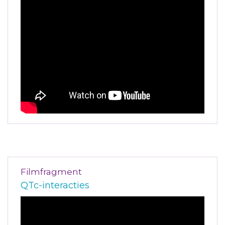
Filmfragment
QTc-interacties