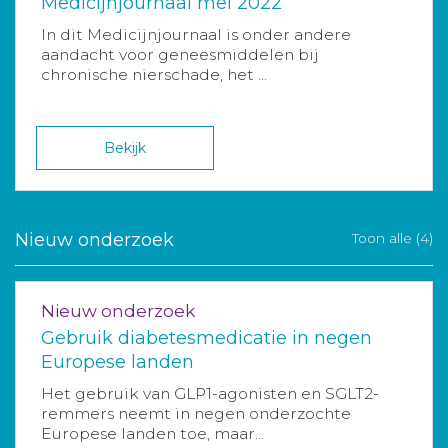
Medicijnjournaal mei 2022
In dit Medicijnjournaal is onder andere
aandacht voor geneesmiddelen bij
chronische nierschade, het ...
Bekijk
Nieuw onderzoek
Toon alle (4)
Nieuw onderzoek
Gebruik diabetesmedicatie in negen
Europese landen
Het gebruik van GLP1-agonisten en SGLT2-
remmers neemt in negen onderzochte
Europese landen toe, maar...