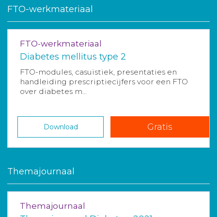
FTO-werkmateriaal
FTO-werkmateriaal
Diabetes mellitus type 2
FTO-modules, casuïstiek, presentaties en
handleiding prescriptiecijfers voor een FTO
over diabetes m...
Gratis
Download
Themajournaal
Themajournaal