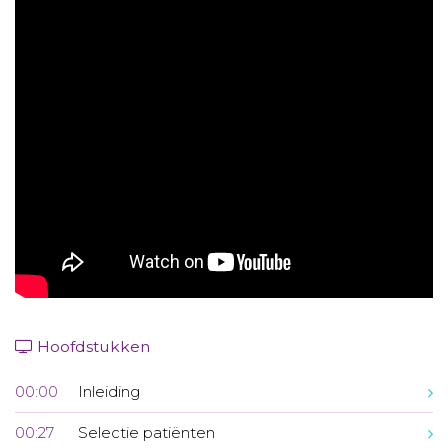
Aanmelden nieuwsbrief
Inloggen
Toegang leeromgeving
Hoofdstukken
00:00
Inleiding
00:27
Selectie patiënten