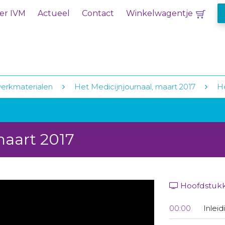
er IVM
Actueel
Contact
Winkelwagentje
erkmaterialen
Het Medicijnjournaal, maart 2017
He
maart 2017
Hoofdstuk
00:00
Inleid