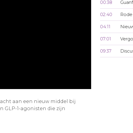
00:38
Guanf
02:40
Rode 
04:11
Nieuw
07:01
Vergo
09:37
Discu
acht aan een nieuw middel bij
 GLP-1-agonisten die zijn