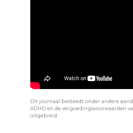
Dit journaal besteedt onder andere aand
ADHD en de vergoedingsvoorwaarden van
uitgebreid.