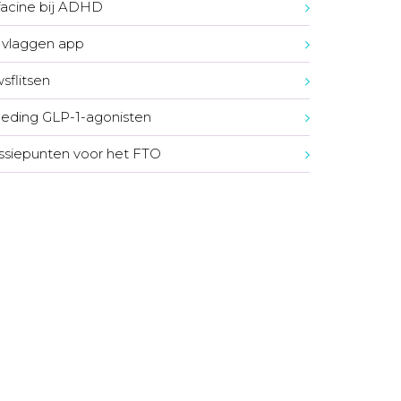
acine bij ADHD
vlaggen app
sflitsen
eding GLP-1-agonisten
ssiepunten voor het FTO