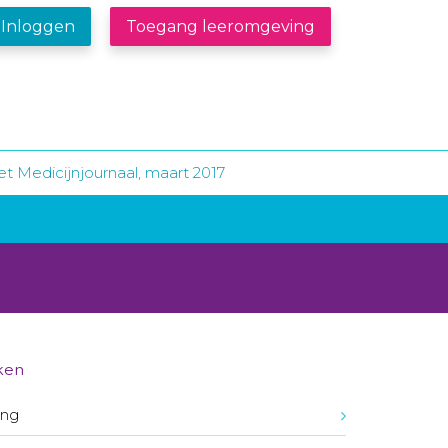
Inloggen
Toegang leeromgeving
t Medicijnjournaal, maart 2017
ken
ing