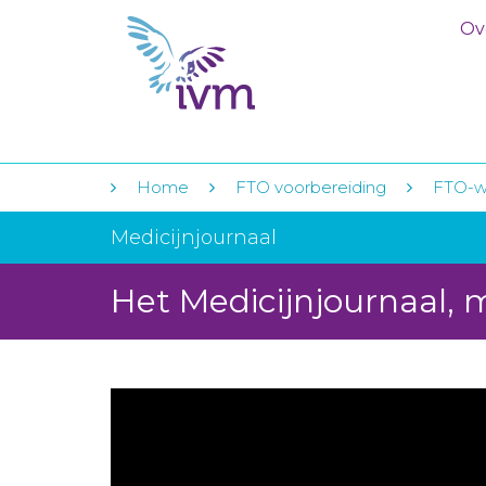
Ov
Home
FTO voorbereiding
FTO-w
Medicijnjournaal
Het Medicijnjournaal, 