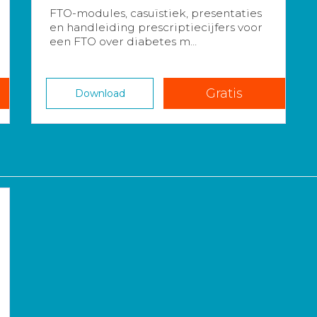
FTO-modules, casuïstiek, presentaties
en handleiding prescriptiecijfers voor
een FTO over diabetes m...
Gratis
Download