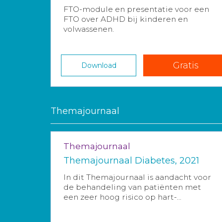
FTO-module en presentatie voor een
FTO over ADHD bij kinderen en
volwassenen.
Gratis
Download
Themajournaal
Themajournaal
Themajournaal Diabetes, 2021
In dit Themajournaal is aandacht voor
de behandeling van patiënten met
een zeer hoog risico op hart-...