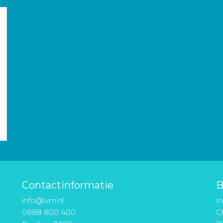
Contactinformatie
B
info@ivm.nl
I
0888 800 400
Ch