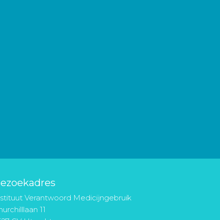
ezoekadres
nstituut Verantwoord Medicijngebruik
urchilllaan 11