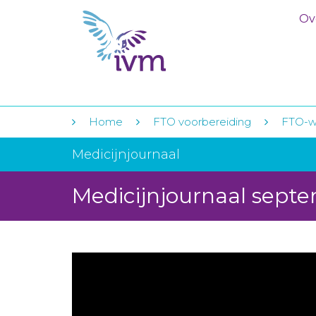
Ov
Home
FTO voorbereiding
FTO-w
Medicijnjournaal
Medicijnjournaal sept