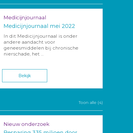
Medicijnjournaal
Medicijnjournaal mei 2022
In dit Medicijnjournaal is onder
andere aandacht voor
geneesmiddelen bij chronische
nierschade, het ...
Bekijk
Toon alle (4)
Nieuw onderzoek
Besparing 335 miljoen door