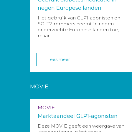
negen Europese landen
Het gebruik van GLP1-agonisten en
SGLT2-remmers neemt in negen
onderzochte Europese landen toe,
maar...
Lees meer
MOVIE
MOVIE
Marktaandeel GLP1-agonisten
Deze MOVIE geeft een weergave van
veranderingen in het aantal