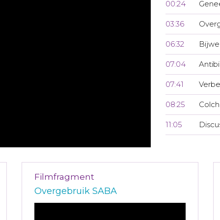
00:24
Genee
03:36
Overg
06:32
Bijwe
07:04
Antib
07:41
Verbe
08:25
Colch
11:05
Discu
Filmfragment
Overgebruik SABA