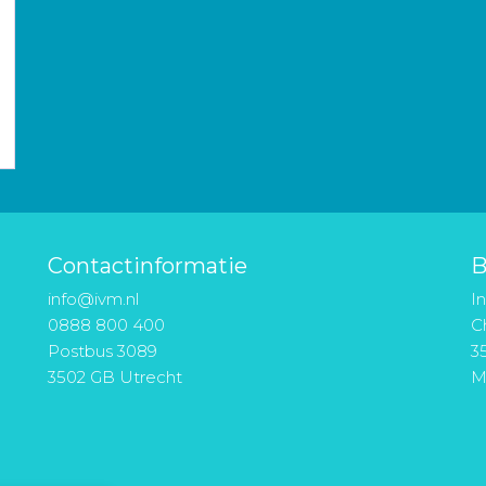
Contactinformatie
B
info@ivm.nl
I
0888 800 400
Ch
Postbus 3089
3
3502 GB Utrecht
M