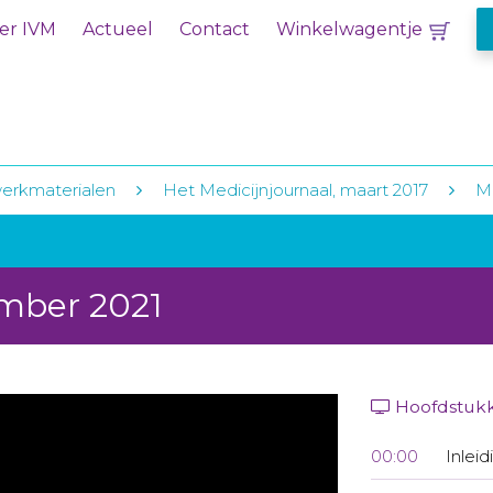
er IVM
Actueel
Contact
Winkelwagentje
erkmaterialen
Het Medicijnjournaal, maart 2017
Me
ember 2021
Hoofdstuk
00:00
Inleid