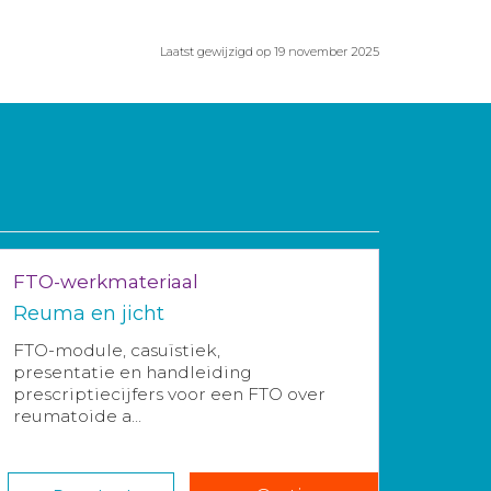
Laatst gewijzigd op 19 november 2025
FTO-werkmateriaal
Reuma en jicht
FTO-module, casuïstiek,
presentatie en handleiding
prescriptiecijfers voor een FTO over
reumatoide a...