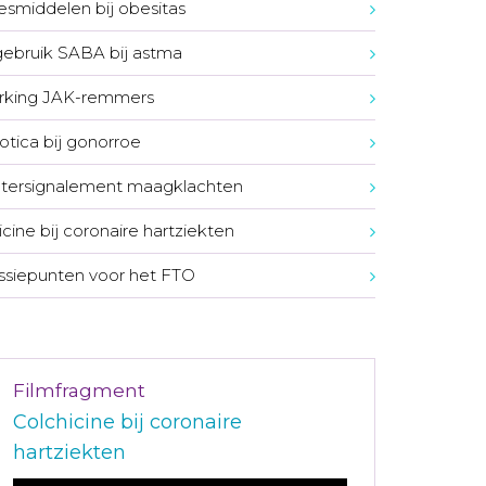
smiddelen bij obesitas
ebruik SABA bij astma
rking JAK-remmers
iotica bij gonorroe
tersignalement maagklachten
icine bij coronaire hartziekten
ssiepunten voor het FTO
Filmfragment
Colchicine bij coronaire
hartziekten