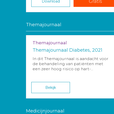
Gratis
Download
Themajournaal
Themajournaal
Themajournaal Diabetes, 2021
In dit Themajournaal is aandacht voor
de behandeling van patiënten met
een zeer hoog risico op hart-...
Bekijk
Medicijnjournaal