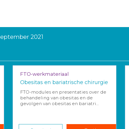
 september 2021
FTO-werkmateriaal
Obesitas en bariatrische chirurgie
FTO-modules en presentaties over de
behandeling van obesitas en de
gevolgen van obesitas en bariatri...