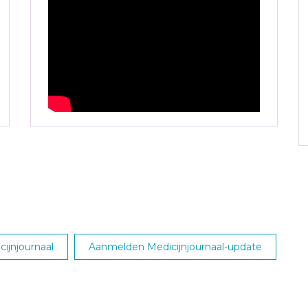
ijnjournaal
Aanmelden Medicijnjournaal-update