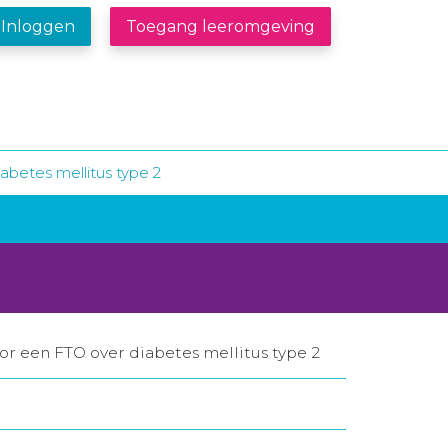
Inloggen
Toegang leeromgeving
abetes mellitus type 2
oor een FTO over diabetes mellitus type 2