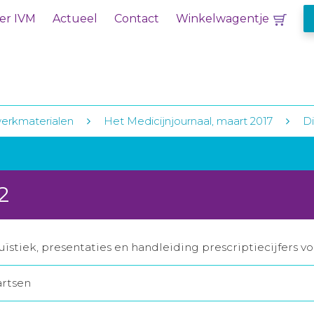
er IVM
Actueel
Contact
Winkelwagentje
erkmaterialen
Het Medicijnjournaal, maart 2017
Di
2
ïstiek, presentaties en handleiding prescriptiecijfers v
artsen