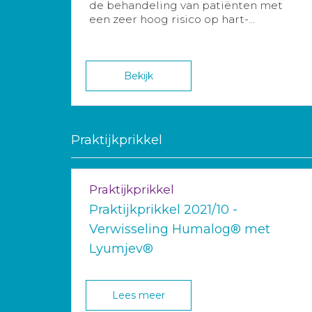
de behandeling van patiënten met
een zeer hoog risico op hart-...
Bekijk
Praktijkprikkel
Praktijkprikkel
Praktijkprikkel 2021/10 -
Verwisseling Humalog® met
Lyumjev®
Lees meer