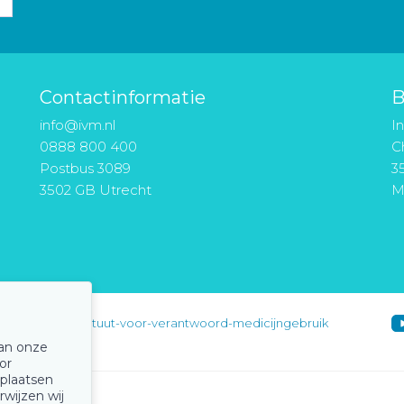
Contactinformatie
B
info@ivm.nl
I
0888 800 400
Ch
Postbus 3089
3
3502 GB Utrecht
M
instituut-voor-verantwoord-medicijngebruik
van onze
or
 plaatsen
rwijzen wij