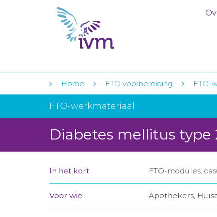
Ov
Home
FTO voorbereiding
FTO-w
FTO-werkmateriaal
Diabetes mellitus type 
In het kort
FTO-modules, casu
Voor wie
Apothekers, Huis