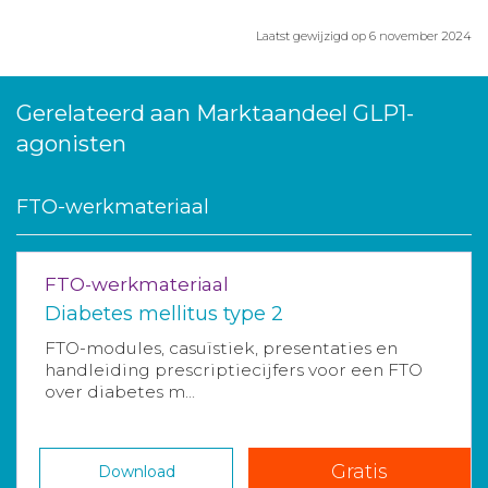
Laatst gewijzigd op 6 november 2024
Gerelateerd aan Marktaandeel GLP1-
agonisten
FTO-werkmateriaal
FTO-werkmateriaal
Diabetes mellitus type 2
FTO-modules, casuïstiek, presentaties en
handleiding prescriptiecijfers voor een FTO
over diabetes m...
Gratis
Download