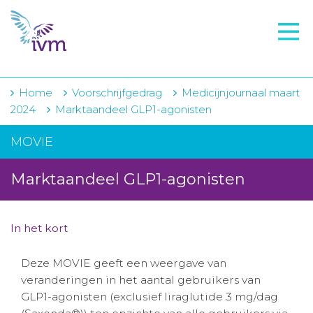
VMI
FTO voorbereiding
IVM-academie
Home
Voorschrijfgedrag
Medicijnjournaal maart
2024
Marktaandeel GLP1-agonisten
Zorginstellingen
MOVIE
Voorschrijfgedrag
Marktaandeel GLP1-agonisten
Projecten
Over IVM
In het kort
Actueel
Deze MOVIE geeft een weergave van
Contact
veranderingen in het aantal gebruikers van
GLP1-agonisten (exclusief liraglutide 3 mg/dag
Winkelwagentje