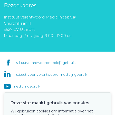
Bezoekadres
Instituut Verantwoord Medicijngebruik
Churchilllaan 11
3527 GV Utrecht
Maandag t/m vrijdag: 9.00 - 17.00 uur
instituutverantwoordmedicijngebruik
instituut-voor-verantwoord-medicijngebruik
medicijngebruik
Deze site maakt gebruik van cookies
Wij gebruiken cookies om informatie over het
Onze keurmerken