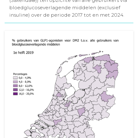
(Saxenda®)) ten opzichte van alle gebruikers via
bloedglucoseverlagende middelen (exclusief
Aanmelden nieuwsbrief
insuline) over de periode 2017 tot en met 2024.
Inloggen
Toegang leeromgeving