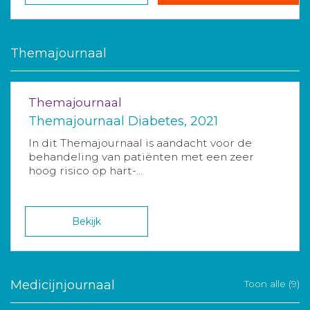
Themajournaal
Themajournaal
Themajournaal Diabetes, 2021
In dit Themajournaal is aandacht voor de
behandeling van patiënten met een zeer
hoog risico op hart-...
Bekijk
Medicijnjournaal
Toon alle (9)