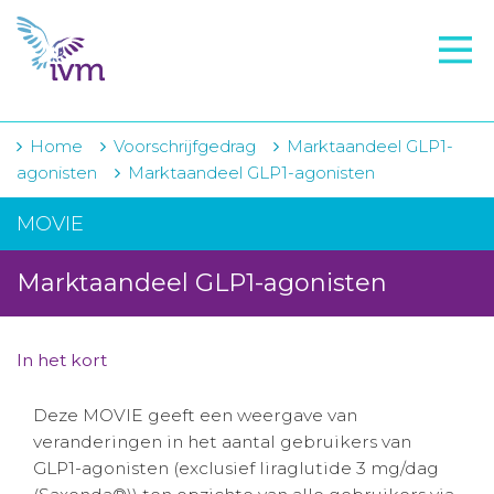
VMI
FTO voorbereiding
IVM-academie
Home
Voorschrijfgedrag
Marktaandeel GLP1-
agonisten
Marktaandeel GLP1-agonisten
Zorginstellingen
MOVIE
Voorschrijfgedrag
Marktaandeel GLP1-agonisten
Projecten
Over IVM
In het kort
Actueel
Deze MOVIE geeft een weergave van
Contact
veranderingen in het aantal gebruikers van
GLP1-agonisten (exclusief liraglutide 3 mg/dag
Winkelwagentje