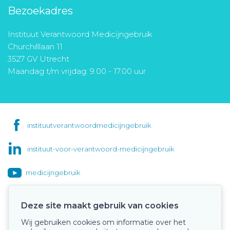
Bezoekadres
Instituut Verantwoord Medicijngebruik
Churchilllaan 11
3527 GV Utrecht
Maandag t/m vrijdag: 9.00 - 17.00 uur
instituutverantwoordmedicijngebruik
instituut-voor-verantwoord-medicijngebruik
medicijngebruik
Deze site maakt gebruik van cookies
Wij gebruiken cookies om informatie over het
Onze keurmerken