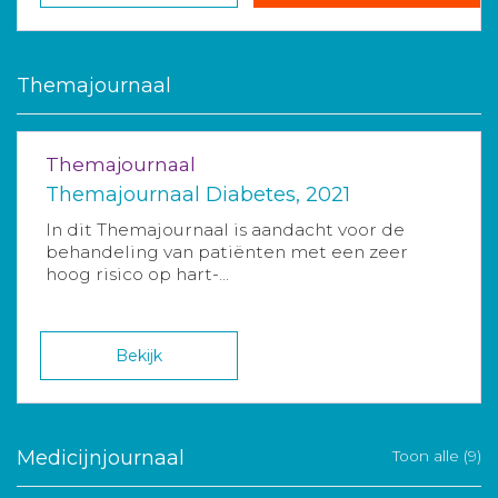
Themajournaal
Themajournaal
Themajournaal Diabetes, 2021
In dit Themajournaal is aandacht voor de
behandeling van patiënten met een zeer
hoog risico op hart-...
Bekijk
Medicijnjournaal
Toon alle (9)