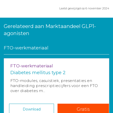
Laatst gewijzigd op 6 november 2024
Gerelateerd aan Marktaandeel GLP1-
agonisten
FTO-werkmateriaal
FTO-werkmateriaal
Diabetes mellitus type 2
FTO-modules, casuïstiek, presentaties en
handleiding prescriptiecijfers voor een FTO
over diabetes m...
Gratis
Download