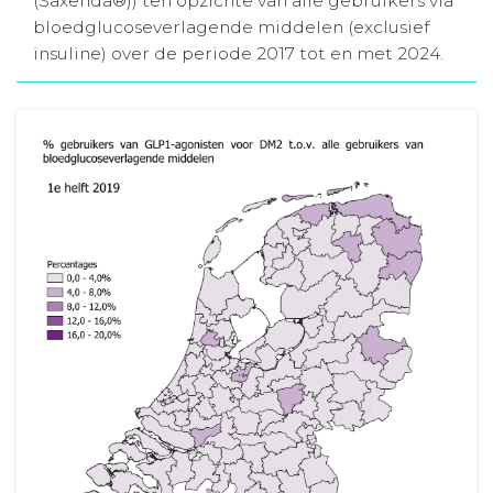
(Saxenda®)) ten opzichte van alle gebruikers via
bloedglucoseverlagende middelen (exclusief
Aanmelden nieuwsbrief
insuline) over de periode 2017 tot en met 2024.
Inloggen
Toegang leeromgeving