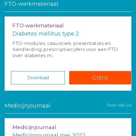
FTO-werkmateriaal
FTO-werkmateriaal
Diabetes mellitus type 2
FTO-modules, casuïstiek, presentaties en
handleiding prescriptiecijfers voor een FTO
over diabetes m...
Gratis
Download
Medicijnjournaal
Toon alle (4)
Medicijnjournaal
Medicijnjournaal mei 2022