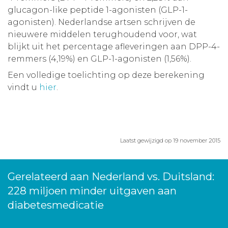
glucagon-like peptide 1-agonisten (GLP-1-
agonisten). Nederlandse artsen schrijven de
nieuwere middelen terughoudend voor, wat
blijkt uit het percentage afleveringen aan DPP-4-
remmers (4,19%) en GLP-1-agonisten (1,56%).
Een volledige toelichting op deze berekening
vindt u
hier
.
Laatst gewijzigd op 19 november 2015
Gerelateerd aan Nederland vs. Duitsland:
228 miljoen minder uitgaven aan
diabetesmedicatie