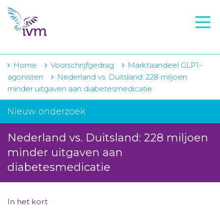
VMI
FTO voorbereiding
IVM-academie
Home
Voorschrijfgedrag
Marktaandeel GLP1-
agonisten
Nederland vs. Duitsland: 228 miljoen
Zorginstellingen
minder uitgaven aan diabetesmedicatie
Voorschrijfgedrag
Nieuw onderzoek
Projecten
Nederland vs. Duitsland: 228 miljoen
Over IVM
minder uitgaven aan
diabetesmedicatie
Actueel
Contact
In het kort
Winkelwagentje