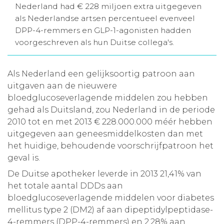
Nederland had € 228 miljoen extra uitgegeven
Aanmelden nieuwsbrief
als Nederlandse artsen percentueel evenveel
DPP-4-remmers en GLP-1-agonisten hadden
voorgeschreven als hun Duitse collega's.
Inloggen
Als Nederland een gelijksoortig patroon aan
Toegang leeromgeving
uitgaven aan de nieuwere
bloedglucoseverlagende middelen zou hebben
gehad als Duitsland, zou Nederland in de periode
2010 tot en met 2013 € 228.000.000 méér hebben
uitgegeven aan geneesmiddelkosten dan met
het huidige, behoudende voorschrijfpatroon het
geval is.
De Duitse apotheker leverde in 2013 21,41% van
het totale aantal DDDs aan
bloedglucoseverlagende middelen voor diabetes
mellitus type 2 (DM2) af aan dipeptidylpeptidase-
4-remmers (DPP-4-remmers) en 2,28% aan