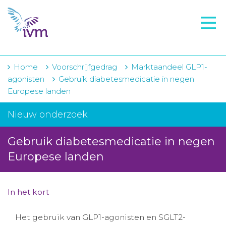
VMI
FTO voorbereiding
IVM-academie
Home
Voorschrijfgedrag
Marktaandeel GLP1-
agonisten
Gebruik diabetesmedicatie in negen
Zorginstellingen
Europese landen
Voorschrijfgedrag
Nieuw onderzoek
Projecten
Gebruik diabetesmedicatie in negen
Over IVM
Europese landen
Actueel
In het kort
Contact
Het gebruik van GLP1-agonisten en SGLT2-
Winkelwagentje