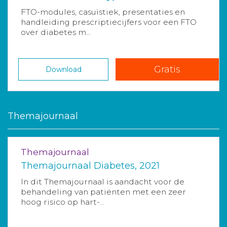
FTO-modules, casuïstiek, presentaties en
handleiding prescriptiecijfers voor een FTO
over diabetes m...
Gratis
Download
Themajournaal
Themajournaal
Themajournaal Diabetes, 2021
In dit Themajournaal is aandacht voor de
behandeling van patiënten met een zeer
hoog risico op hart-...