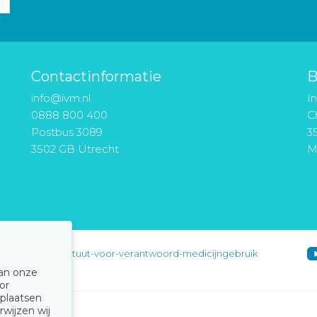
Contactinformatie
B
info@ivm.nl
I
0888 800 400
Ch
Postbus 3089
3
3502 GB Utrecht
M
instituut-voor-verantwoord-medicijngebruik
van onze
or
 plaatsen
rwijzen wij