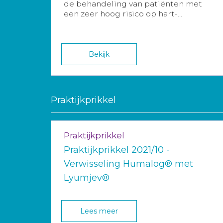
de behandeling van patiënten met
een zeer hoog risico op hart-...
Bekijk
Praktijkprikkel
Praktijkprikkel
Praktijkprikkel 2021/10 -
Verwisseling Humalog® met
Lyumjev®
Lees meer