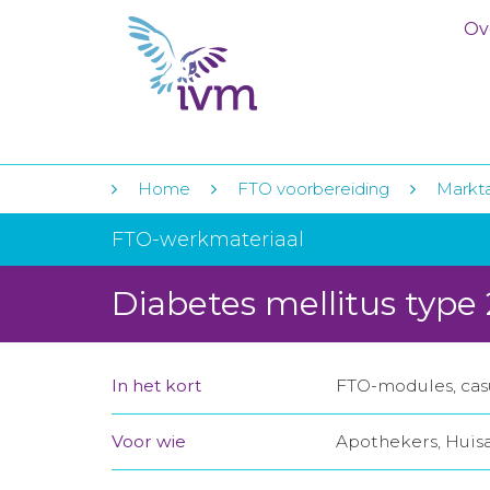
Ov
Home
FTO voorbereiding
Markt
FTO-werkmateriaal
Diabetes mellitus type 
In het kort
FTO-modules, casu
Voor wie
Apothekers, Huis