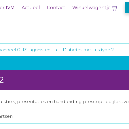
er IVM
Actueel
Contact
Winkelwagentje
aandeel GLP1-agonisten
Diabetes mellitus type 2
2
ïstiek, presentaties en handleiding prescriptiecijfers v
artsen