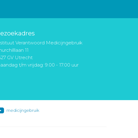
ezoekadres
nstituut Verantwoord Medicijngebruik
urchilllaan 11
527 GV Utrecht
aandag t/m vrijdag: 9.00 - 17.00 uur
medicijngebruik