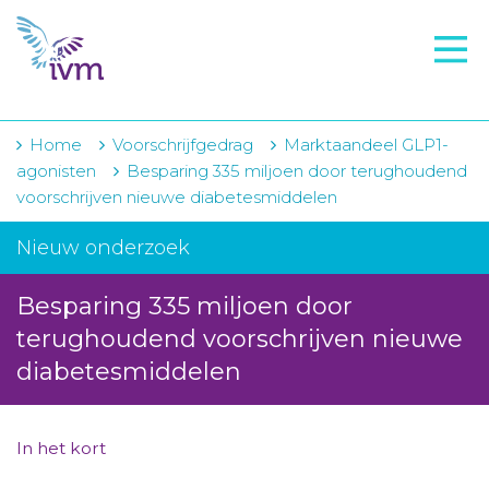
VMI
FTO voorbereiding
IVM-academie
Home
Voorschrijfgedrag
Marktaandeel GLP1-
agonisten
Besparing 335 miljoen door terughoudend
Zorginstellingen
voorschrijven nieuwe diabetesmiddelen
Voorschrijfgedrag
Nieuw onderzoek
Projecten
Besparing 335 miljoen door
Over IVM
terughoudend voorschrijven nieuwe
diabetesmiddelen
Actueel
Contact
In het kort
Winkelwagentje