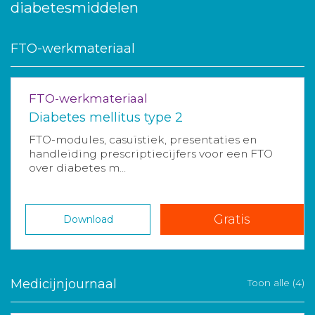
diabetesmiddelen
FTO-werkmateriaal
FTO-werkmateriaal
Diabetes mellitus type 2
FTO-modules, casuïstiek, presentaties en
handleiding prescriptiecijfers voor een FTO
over diabetes m...
Gratis
Download
Medicijnjournaal
Toon alle (4)