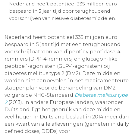
Nederland heeft potentieel 335 miljoen euro
Aanmelden nieuwsbrief
bespaard in 5 jaar tijd door terughoudend
voorschrijven van nieuwe diabetesmiddelen.
Inloggen
Nederland heeft potentieel 335 miljoen euro
bespaard in 5 jaar tijd met een terughoudend
Toegang leeromgeving
voorschrijfpatroon van dipeptidylpeptidase-4-
remmers (DPP-4-remmers) en glucagon-like
peptide 1-agonisten (GLP-1-agonisten) bij
diabetes mellitus type 2 (DM2). Deze middelen
worden niet aanbevolen in het medicamenteuze
stappenplan voor de behandeling van DM2
volgens de NHG-Standaard
Diabetes mellitus type
2
(2013)
.
In andere Europese landen, waaronder
Duitsland, ligt het gebruik van deze middelen
veel hoger. In Duitsland beslaat in 2014 meer dan
een kwart van alle afleveringen (gemeten in daily
defined doses, DDDs) voor