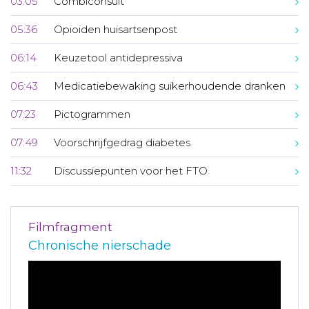
03:05
Combiconsult
05:36
Opioïden huisartsenpost
06:14
Keuzetool antidepressiva
06:43
Medicatiebewaking suikerhoudende dranken
07:23
Pictogrammen
07:49
Voorschrijfgedrag diabetes
11:32
Discussiepunten voor het FTO
Filmfragment
Chronische nierschade