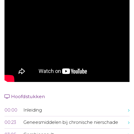
Aanmelden nieuwsbrief
Inloggen
Toegang leeromgeving
Hoofdstukken
00:00
Inleiding
00:23
Geneesmiddelen bij chronische nierschade