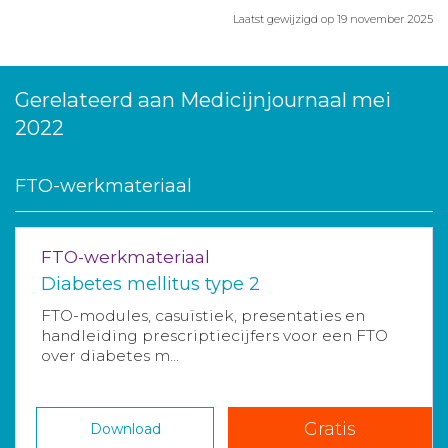
Laatst gewijzigd op 19 november 2025
Gerelateerd aan Medicijnjournaal mei
2022
FTO-werkmateriaal
FTO-werkmateriaal
Diabetes mellitus type 2
FTO-modules, casuïstiek, presentaties en
handleiding prescriptiecijfers voor een FTO
over diabetes m...
Gratis
Download