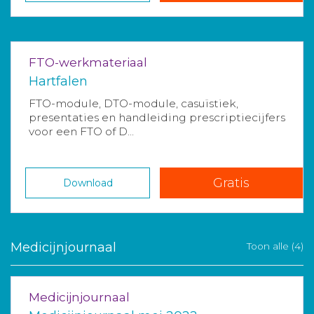
FTO-werkmateriaal
Hartfalen
FTO-module, DTO-module, casuïstiek,
presentaties en handleiding prescriptiecijfers
voor een FTO of D...
Gratis
Download
Medicijnjournaal
Toon alle (4)
Medicijnjournaal