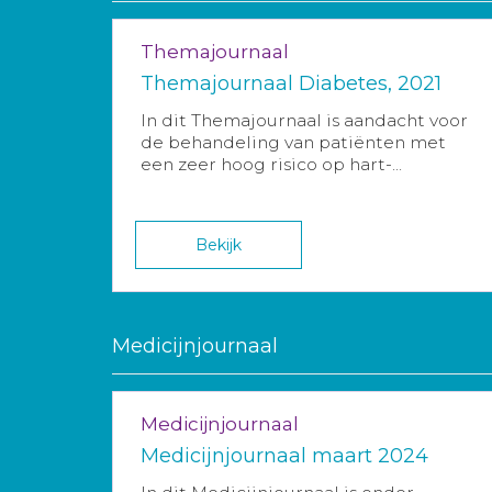
Themajournaal
Themajournaal Diabetes, 2021
In dit Themajournaal is aandacht voor
de behandeling van patiënten met
een zeer hoog risico op hart-...
Bekijk
Medicijnjournaal
Medicijnjournaal
Medicijnjournaal maart 2024