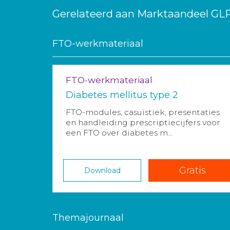
Gerelateerd aan Marktaandeel GL
FTO-werkmateriaal
FTO-werkmateriaal
Diabetes mellitus type 2
FTO-modules, casuïstiek, presentaties
en handleiding prescriptiecijfers voor
een FTO over diabetes m...
Gratis
Download
Themajournaal