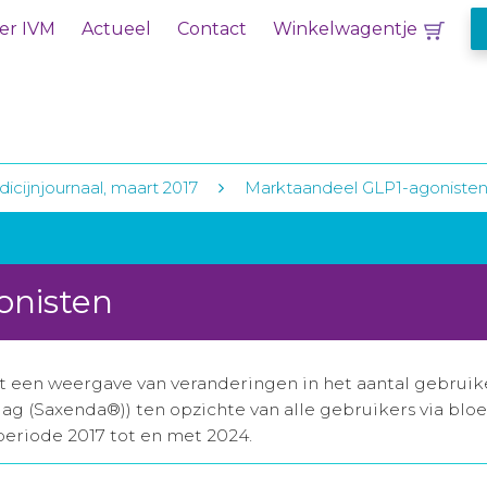
er IVM
Actueel
Contact
Winkelwagentje
icijnjournaal, maart 2017
Marktaandeel GLP1-agoniste
onisten
een weergave van veranderingen in het aantal gebruiker
dag (Saxenda®)) ten opzichte van alle gebruikers via bl
 periode 2017 tot en met 2024.