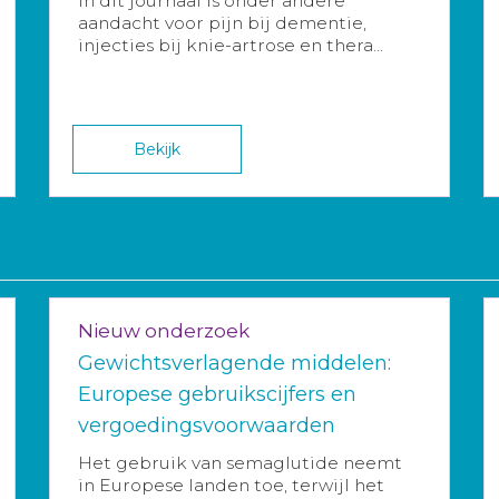
In dit journaal is onder andere
aandacht voor pijn bij dementie,
injecties bij knie-artrose en thera...
Bekijk
Nieuw onderzoek
Gewichtsverlagende middelen:
Europese gebruikscijfers en
vergoedingsvoorwaarden
Het gebruik van semaglutide neemt
in Europese landen toe, terwijl het