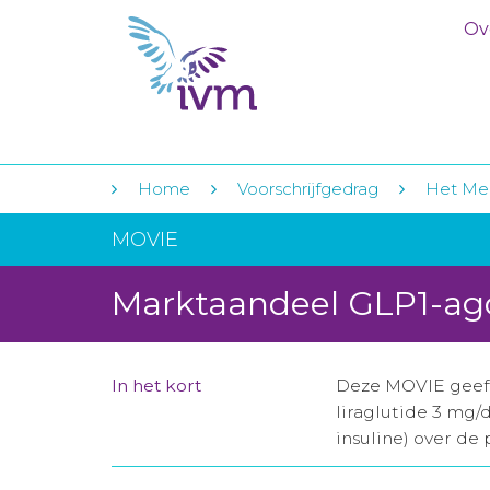
Ov
Home
Voorschrijfgedrag
Het Med
MOVIE
Marktaandeel GLP1-ag
In het kort
Deze MOVIE geeft 
liraglutide 3 mg/
insuline) over de