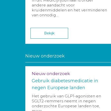
In dit Medicijnjournaal is onder
andere aandacht voor
kruidenmiddelen en het verminderen
van onnodig...
Bekijk
Nieuw onderzoek
Nieuw onderzoek
Gebruik diabetesmedicatie in
negen Europese landen
Het gebruik van GLP1-agonisten en
SGLT2-remmers neemt in negen
onderzochte Europese landen toe,
maar...