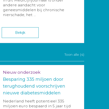
In dit Medicijnjournaal is onder
andere aandacht voor
geneesmiddelen bij chronische
nierschade, het ...
Bekijk
Toon alle (4)
Nieuw onderzoek
Besparing 335 miljoen door
terughoudend voorschrijven
nieuwe diabetesmiddelen
Nederland heeft potentieel 335
miljoen euro bespaard in 5 jaar tijd