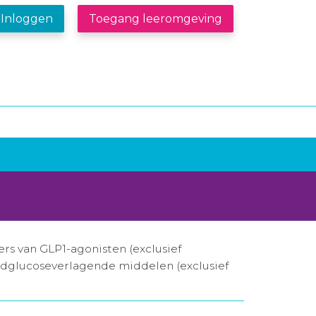
Inloggen
Toegang leeromgeving
n
s van GLP1-agonisten (exclusief
oedglucoseverlagende middelen (exclusief