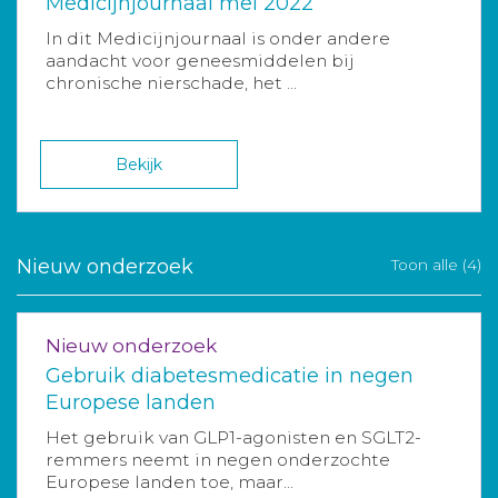
Medicijnjournaal mei 2022
In dit Medicijnjournaal is onder andere
aandacht voor geneesmiddelen bij
chronische nierschade, het ...
Bekijk
Nieuw onderzoek
Toon alle (4)
Nieuw onderzoek
Gebruik diabetesmedicatie in negen
Europese landen
Het gebruik van GLP1-agonisten en SGLT2-
remmers neemt in negen onderzochte
Europese landen toe, maar...