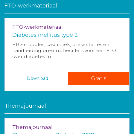
FTO-werkmateriaal
FTO-werkmateriaal
Diabetes mellitus type 2
FTO-modules, casuïstiek, presentaties en
handleiding prescriptiecijfers voor een FTO
over diabetes m...
Gratis
Download
Themajournaal
Themajournaal