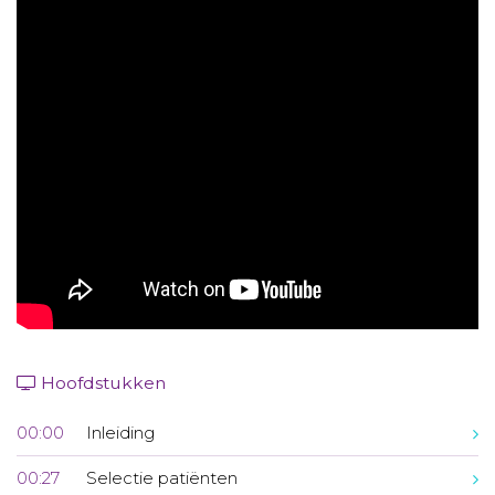
Aanmelden nieuwsbrief
Inloggen
Toegang leeromgeving
Hoofdstukken
00:00
Inleiding
00:27
Selectie patiënten