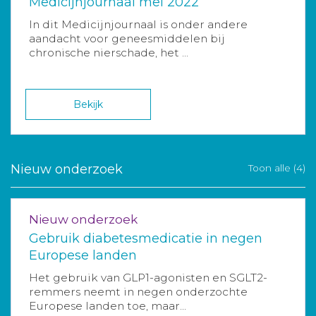
Medicijnjournaal mei 2022
In dit Medicijnjournaal is onder andere
aandacht voor geneesmiddelen bij
chronische nierschade, het ...
Bekijk
Nieuw onderzoek
Toon alle (4)
Nieuw onderzoek
Gebruik diabetesmedicatie in negen
Europese landen
Het gebruik van GLP1-agonisten en SGLT2-
remmers neemt in negen onderzochte
Europese landen toe, maar...