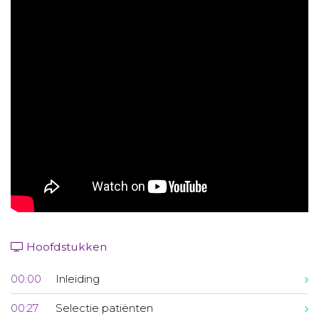
Aanmelden nieuwsbrief
Inloggen
Toegang leeromgeving
Hoofdstukken
00:00
Inleiding
00:27
Selectie patiënten