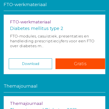
FTO-werkmateriaal
FTO-werkmateriaal
Diabetes mellitus type 2
FTO-modules, casuïstiek, presentaties en
handleiding prescriptiecijfers voor een FTO
over diabetes m...
Gratis
Download
Themajournaal
Themajournaal