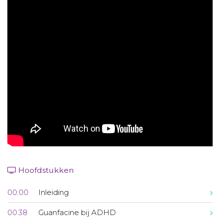
Aanmelden nieuwsbrief
Inloggen
Toegang leeromgeving
Hoofdstukken
00:00
Inleiding
00:38
Guanfacine bij ADHD