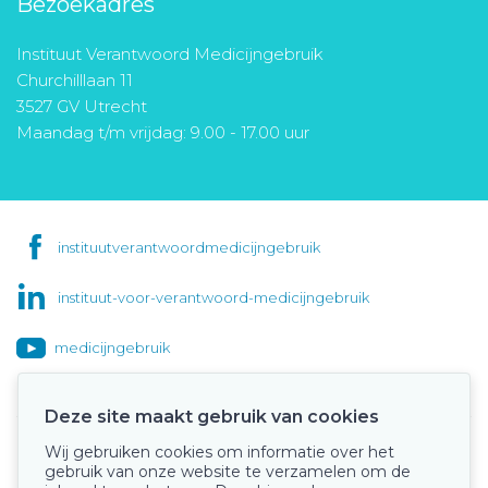
Bezoekadres
Instituut Verantwoord Medicijngebruik
Churchilllaan 11
3527 GV Utrecht
Maandag t/m vrijdag: 9.00 - 17.00 uur
instituutverantwoordmedicijngebruik
instituut-voor-verantwoord-medicijngebruik
medicijngebruik
Deze site maakt gebruik van cookies
Wij gebruiken cookies om informatie over het
Onze keurmerken
gebruik van onze website te verzamelen om de