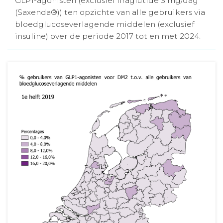
GLP1-agonisten (exclusief liraglutide 3 mg/dag
(Saxenda®)) ten opzichte van alle gebruikers via
Aanmelden nieuwsbrief
bloedglucoseverlagende middelen (exclusief
insuline) over de periode 2017 tot en met 2024.
Inloggen
Toegang leeromgeving