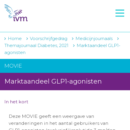
VMI
FTO voorbereiding
IVM-academie
Home
Voorschrijfgedrag
Medicijnjournaals
Themajournaal Diabetes, 2021
Marktaandeel GLP1-
Zorginstellingen
agonisten
Voorschrijfgedrag
MOVIE
Projecten
Marktaandeel GLP1-agonisten
Over IVM
Actueel
In het kort
Contact
Deze MOVIE geeft een weergave van
veranderingen in het aantal gebruikers van
Winkelwagentje