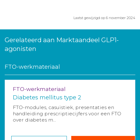
Laatst gewijzigd op 6 november 2024
Gerelateerd aan Marktaandeel GLP1-
agonisten
FTO-werkmateriaal
FTO-werkmateriaal
Diabetes mellitus type 2
FTO-modules, casuïstiek, presentaties en
handleiding prescriptiecijfers voor een FTO
over diabetes m...