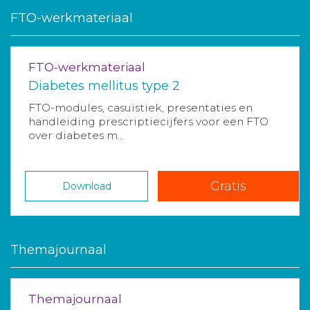
FTO-werkmateriaal
FTO-werkmateriaal
Diabetes mellitus type 2
FTO-modules, casuïstiek, presentaties en
handleiding prescriptiecijfers voor een FTO
over diabetes m...
Gratis
Download
Themajournaal
Themajournaal