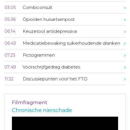
03:05
Combiconsult
05:36
Opioïden huisartsenpost
06:14
Keuzetool antidepressiva
06:43
Medicatiebewaking suikerhoudende dranken
07:23
Pictogrammen
07:49
Voorschrijfgedrag diabetes
11:32
Discussiepunten voor het FTO
Filmfragment
Chronische nierschade