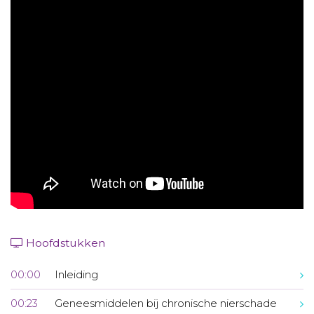
Aanmelden nieuwsbrief
Inloggen
Toegang leeromgeving
Hoofdstukken
00:00
Inleiding
00:23
Geneesmiddelen bij chronische nierschade