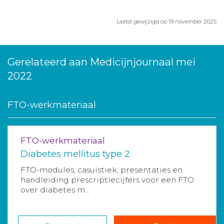
Laatst gewijzigd op 19 november 2025
Gerelateerd aan Medicijnjournaal mei
2022
FTO-werkmateriaal
FTO-werkmateriaal
Diabetes mellitus type 2
FTO-modules, casuïstiek, presentaties en
handleiding prescriptiecijfers voor een FTO
over diabetes m...