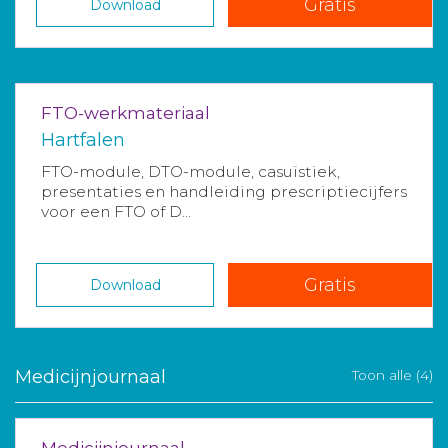
Gratis
Download
FTO-werkmateriaal
Hartfalen
FTO-module, DTO-module, casuïstiek,
presentaties en handleiding prescriptiecijfers
voor een FTO of D...
Gratis
Download
Medicijnjournaal
Toon alle (4)
Medicijnjournaal