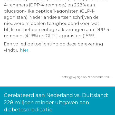
4-remmers (DPP-4-remmers) en 2,28% aan
glucagon-like peptide 1-agonisten (GLP-1-
agonisten). Nederlandse artsen schrijven de
nieuwere middelen terughoudend voor, wat
blijkt uit het percentage afleveringen aan DPP-4-
remmers (4,19%) en GLP-1-agonisten (1,56%).
Een volledige toelichting op deze berekening
vindt u
hier
.
Laatst gewijzigd op 19 november 2015
Gerelateerd aan Nederland vs. Duitsland:
228 miljoen minder uitgaven aan
diabetesmedicatie