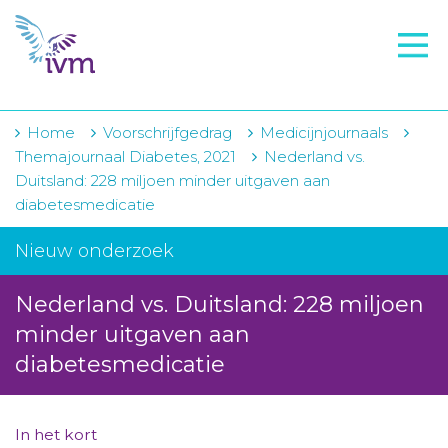
VMI
FTO voorbereiding
IVM-academie
Home
Voorschrijfgedrag
Medicijnjournaals
Themajournaal Diabetes, 2021
Nederland vs.
Zorginstellingen
Duitsland: 228 miljoen minder uitgaven aan
diabetesmedicatie
Voorschrijfgedrag
Nieuw onderzoek
Projecten
Over IVM
Nederland vs. Duitsland: 228 miljoen
minder uitgaven aan
Actueel
diabetesmedicatie
Contact
Winkelwagentje
In het kort