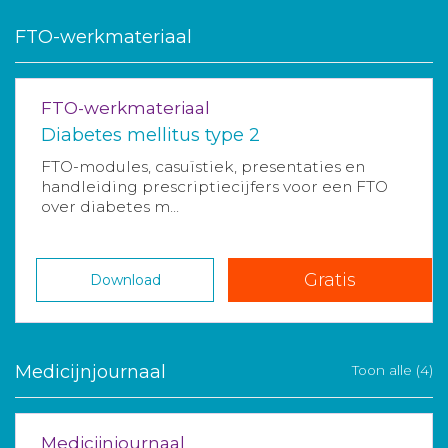
FTO-werkmateriaal
FTO-werkmateriaal
Diabetes mellitus type 2
FTO-modules, casuïstiek, presentaties en
handleiding prescriptiecijfers voor een FTO
over diabetes m...
Gratis
Download
Medicijnjournaal
Toon alle (4)
Medicijnjournaal