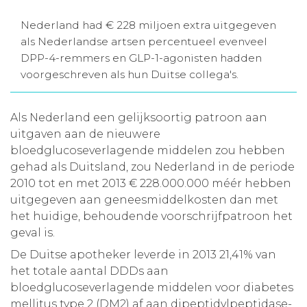
Aanmelden nieuwsbrief
Nederland had € 228 miljoen extra uitgegeven
als Nederlandse artsen percentueel evenveel
DPP-4-remmers en GLP-1-agonisten hadden
Inloggen
voorgeschreven als hun Duitse collega's.
Toegang leeromgeving
Als Nederland een gelijksoortig patroon aan
uitgaven aan de nieuwere
bloedglucoseverlagende middelen zou hebben
gehad als Duitsland, zou Nederland in de periode
2010 tot en met 2013 € 228.000.000 méér hebben
uitgegeven aan geneesmiddelkosten dan met
het huidige, behoudende voorschrijfpatroon het
geval is.
De Duitse apotheker leverde in 2013 21,41% van
het totale aantal DDDs aan
bloedglucoseverlagende middelen voor diabetes
mellitus type 2 (DM2) af aan dipeptidylpeptidase-