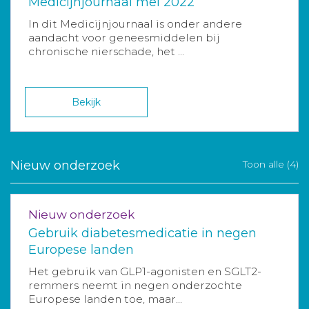
Medicijnjournaal mei 2022
In dit Medicijnjournaal is onder andere
aandacht voor geneesmiddelen bij
chronische nierschade, het ...
Bekijk
Nieuw onderzoek
Toon alle (4)
Nieuw onderzoek
Gebruik diabetesmedicatie in negen
Europese landen
Het gebruik van GLP1-agonisten en SGLT2-
remmers neemt in negen onderzochte
Europese landen toe, maar...