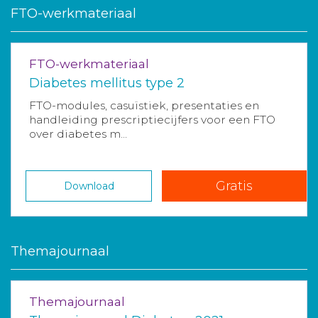
FTO-werkmateriaal
FTO-werkmateriaal
Diabetes mellitus type 2
FTO-modules, casuïstiek, presentaties en
handleiding prescriptiecijfers voor een FTO
over diabetes m...
Gratis
Download
Themajournaal
Themajournaal