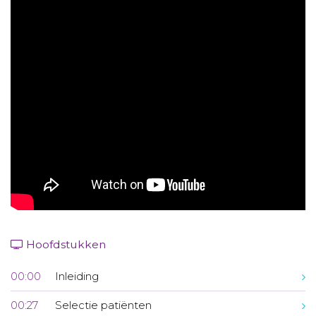
Aanmelden nieuwsbrief
Inloggen
Toegang leeromgeving
Hoofdstukken
00:00
Inleiding
00:27
Selectie patiënten