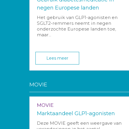
negen Europese landen
Het gebruik van GLP1-agonisten en
SGLT2-remmers neemt in negen
onderzochte Europese landen toe,
maar...
Lees meer
MOVIE
MOVIE
Marktaandeel GLP1-agonisten
Deze MOVIE geeft een weergave van
veranderingen in het aantal