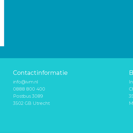
Contactinformatie
B
info@ivm.nl
I
0888 800 400
Ch
Postbus 3089
3
3502 GB Utrecht
M