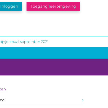
Inloggen
Toegang leeromgeving
ijnjournaal september 2021
ken
ing