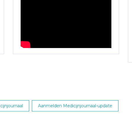
ijnjournaal
Aanmelden Medicijnjournaal-update