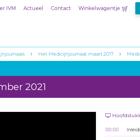
er IVM
Actueel
Contact
Winkelwagentje
jnjournaals
Het Medicijnjournaal, maart 2017
Medic
ember 2021
Hoofdstuk
00:00
Inleid