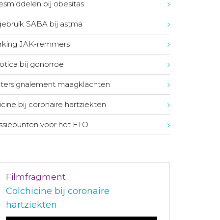
smiddelen bij obesitas
ebruik SABA bij astma
rking JAK-remmers
iotica bij gonorroe
tersignalement maagklachten
icine bij coronaire hartziekten
ssiepunten voor het FTO
Filmfragment
Colchicine bij coronaire
hartziekten