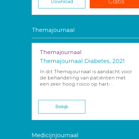
Gratis
Download
Themajournaal
Themajournaal
Themajournaal Diabetes, 2021
In dit Themajournaal is aandacht voor
de behandeling van patiënten met
een zeer hoog risico op hart-...
Bekijk
Medicijnjournaal