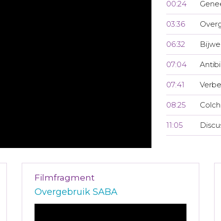
00:24
Genee
03:36
Overg
06:32
Bijwe
07:04
Antib
07:41
Verbe
08:25
Colch
11:05
Discu
Filmfragment
Overgebruik SABA