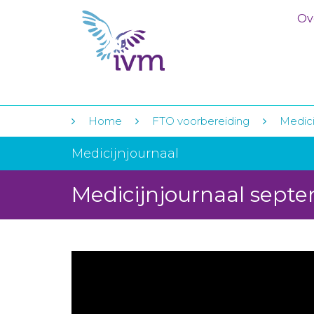
Ov
Home
FTO voorbereiding
Medici
Medicijnjournaal
Medicijnjournaal sept