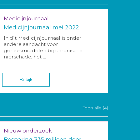
Medicijnjournaal
Medicijnjournaal mei 2022
In dit Medicijnjournaal is onder
andere aandacht voor
geneesmiddelen bij chronische
nierschade, het ...
Bekijk
Toon alle (4)
Nieuw onderzoek
Besparing 335 miljoen door