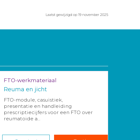
Laatst gewijzigd op 19 november 2025
FTO-werkmateriaal
Reuma en jicht
FTO-module, casuïstiek,
presentatie en handleiding
prescriptiecijfers voor een FTO over
reumatoide a...