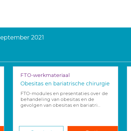
 september 2021
FTO-werkmateriaal
Obesitas en bariatrische chirurgie
FTO-modules en presentaties over de
behandeling van obesitas en de
gevolgen van obesitas en bariatri...