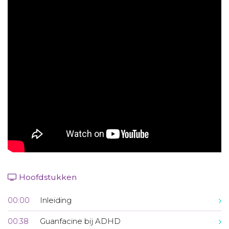
Aanmelden nieuwsbrief
Inloggen
Toegang leeromgeving
Hoofdstukken
00:00
Inleiding
00:38
Guanfacine bij ADHD