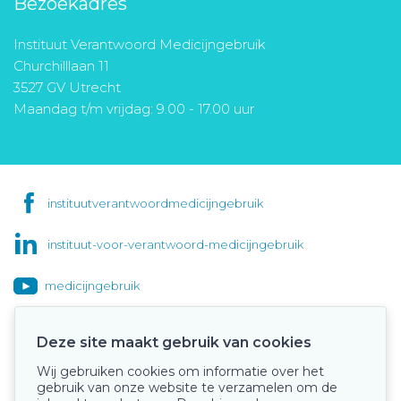
Bezoekadres
Instituut Verantwoord Medicijngebruik
Churchilllaan 11
3527 GV Utrecht
Maandag t/m vrijdag: 9.00 - 17.00 uur
instituutverantwoordmedicijngebruik
instituut-voor-verantwoord-medicijngebruik
medicijngebruik
Deze site maakt gebruik van cookies
Wij gebruiken cookies om informatie over het
Onze keurmerken
gebruik van onze website te verzamelen om de