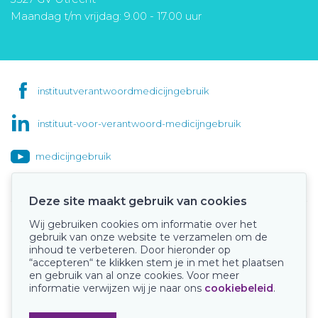
Maandag t/m vrijdag: 9.00 - 17.00 uur
instituutverantwoordmedicijngebruik
instituut-voor-verantwoord-medicijngebruik
medicijngebruik
Deze site maakt gebruik van cookies
Wij gebruiken cookies om informatie over het
Onze keurmerken
gebruik van onze website te verzamelen om de
inhoud te verbeteren. Door hieronder op
“accepteren“ te klikken stem je in met het plaatsen
en gebruik van al onze cookies. Voor meer
informatie verwijzen wij je naar ons
cookiebeleid
.