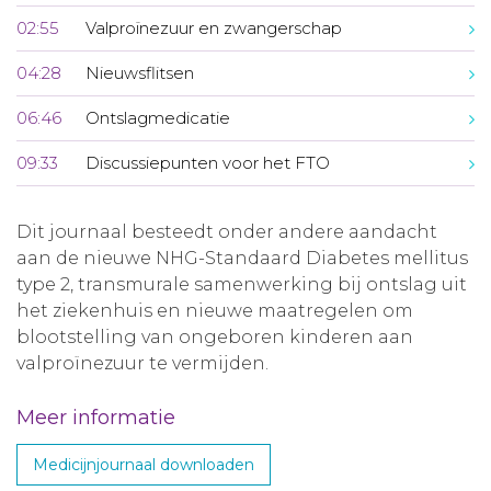
02:55
Valproïnezuur en zwangerschap
04:28
Nieuwsflitsen
06:46
Ontslagmedicatie
09:33
Discussiepunten voor het FTO
Dit journaal besteedt onder andere aandacht
aan de nieuwe NHG-Standaard Diabetes mellitus
type 2, transmurale samenwerking bij ontslag uit
het ziekenhuis en nieuwe maatregelen om
blootstelling van ongeboren kinderen aan
valproïnezuur te vermijden.
Meer informatie
Medicijnjournaal downloaden