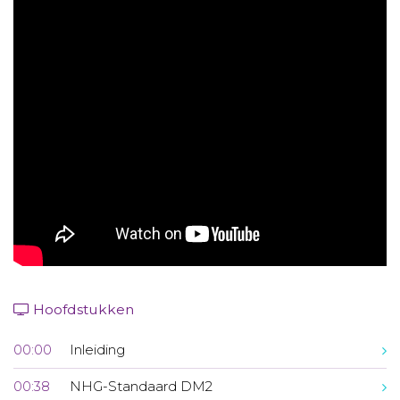
Aanmelden nieuwsbrief
Inloggen
Toegang leeromgeving
Hoofdstukken
00:00
Inleiding
00:38
NHG-Standaard DM2