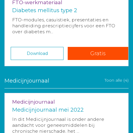
FTO-werkmateriaal
Diabetes mellitus type 2
FTO-modules, casuïstiek, presentaties en
handleiding prescriptiecijfers voor een FTO
over diabetes m...
Gratis
Download
Medicijnjournaal
Toon alle (4)
Medicijnjournaal
Medicijnjournaal mei 2022
In dit Medicijnjournaal is onder andere
aandacht voor geneesmiddelen bij
chronische nierschade, het ...