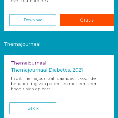
over reumatoide a...
Gratis
Download
Themajournaal
Themajournaal
Themajournaal Diabetes, 2021
In dit Themajournaal is aandacht voor de
behandeling van patiënten met een zeer
hoog risico op hart-...
Bekijk