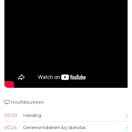
Aanmelden nieuwsbrief
Inloggen
Toegang leeromgeving
Hoofdstukken
00:00
Inleiding
00:24
Geneesmiddelen bij obesitas