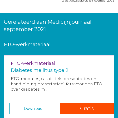
Laatst gewijzigd op 19 november 2025
Gerelateerd aan Medicijnjournaal
september 2021
FTO-werkmateriaal
FTO-werkmateriaal
Diabetes mellitus type 2
FTO-modules, casuïstiek, presentaties en
handleiding prescriptiecijfers voor een FTO
over diabetes m...
Gratis
Download