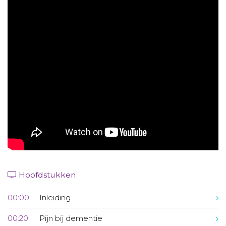
Aanmelden nieuwsbrief
Inloggen
Toegang leeromgeving
Hoofdstukken
00:00
Inleiding
00:20
Pijn bij dementie