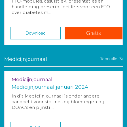
FTO-modules, casuïstiek, presentaties en
handleiding prescriptiecijfers voor een FTO
over diabetes m...
Gratis
Download
Medicijnjournaal
Toon alle (5)
Medicijnjournaal
Medicijnjournaal januari 2024
In dit Medicijnjournaal is onder andere
aandacht voor statines bij bloedingen bij
DOAC's en pijnstil...