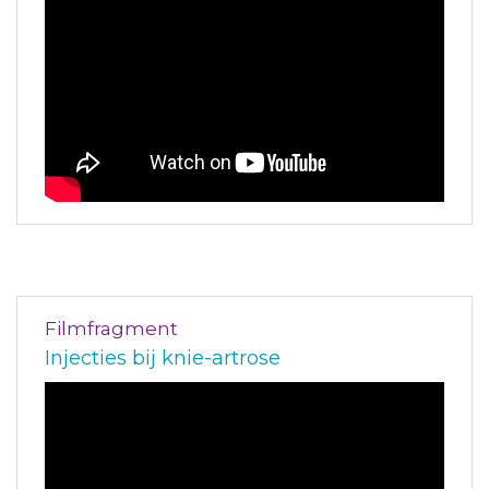
Filmfragment
Injecties bij knie-artrose