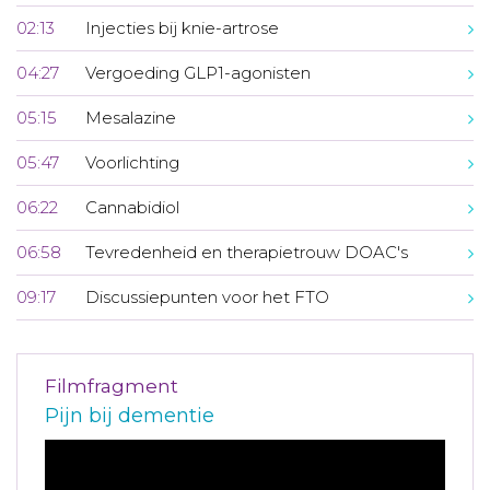
02:13
Injecties bij knie-artrose
04:27
Vergoeding GLP1-agonisten
05:15
Mesalazine
05:47
Voorlichting
06:22
Cannabidiol
06:58
Tevredenheid en therapietrouw DOAC's
09:17
Discussiepunten voor het FTO
Filmfragment
Pijn bij dementie