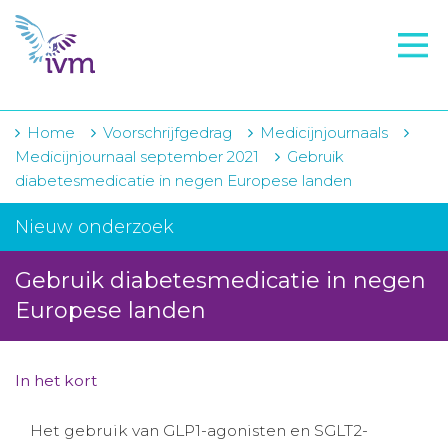
VMI
FTO voorbereiding
IVM-academie
Home
Voorschrijfgedrag
Medicijnjournaals
Medicijnjournaal september 2021
Gebruik
Zorginstellingen
diabetesmedicatie in negen Europese landen
Voorschrijfgedrag
Nieuw onderzoek
Projecten
Gebruik diabetesmedicatie in negen
Over IVM
Europese landen
Actueel
In het kort
Contact
Het gebruik van GLP1-agonisten en SGLT2-
Winkelwagentje