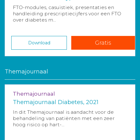
FTO-modules, casuïstiek, presentaties en
handleiding prescriptiecijfers voor een FTO
over diabetes m...
Gratis
Download
Themajournaal
Themajournaal
Themajournaal Diabetes, 2021
In dit Themajournaal is aandacht voor de
behandeling van patiënten met een zeer
hoog risico op hart-...