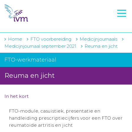
VMI
FTO voorbereiding
IVM-academie
Home
FTO voorbereiding
Medicijnjournaals
Medicijnjournaal september 2021
Reuma en jicht
Zorginstellingen
FTO-werkmateriaal
Voorschrijfgedrag
Reuma en jicht
Projecten
Over IVM
In het kort
Actueel
FTO-module, casuïstiek, presentatie en
Contact
handleiding prescriptiecijfers voor een FTO over
reumatoide artritis en jicht
Winkelwagentje