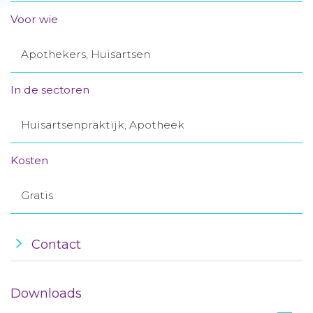
Aanmelden nieuwsbrief
Voor wie
Apothekers, Huisartsen
Inloggen
In de sectoren
Toegang leeromgeving
Huisartsenpraktijk, Apotheek
Kosten
Gratis
Contact
Downloads