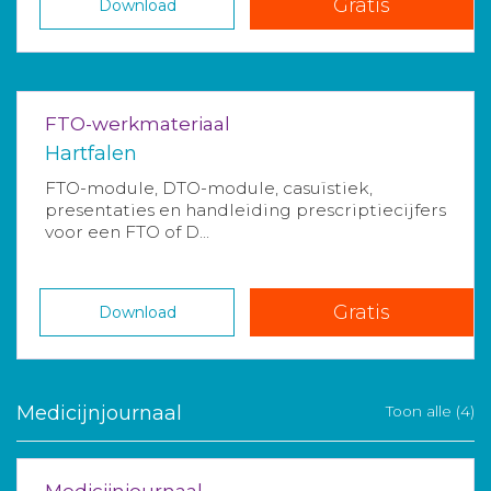
Gratis
Download
FTO-werkmateriaal
Hartfalen
FTO-module, DTO-module, casuïstiek,
presentaties en handleiding prescriptiecijfers
voor een FTO of D...
Gratis
Download
Medicijnjournaal
Toon alle (4)
Medicijnjournaal