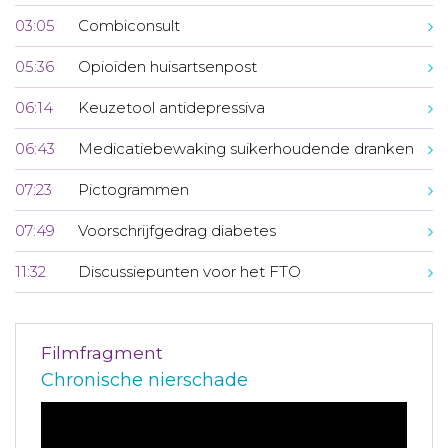
03:05
Combiconsult
05:36
Opioïden huisartsenpost
06:14
Keuzetool antidepressiva
06:43
Medicatiebewaking suikerhoudende dranken
07:23
Pictogrammen
07:49
Voorschrijfgedrag diabetes
11:32
Discussiepunten voor het FTO
Filmfragment
Chronische nierschade