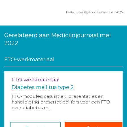
Laatst gewijzigd op 19 november 2025
Gerelateerd aan Medicijnjournaal mei
2022
FTO-werkmateriaal
FTO-werkmateriaal
Diabetes mellitus type 2
FTO-modules, casuïstiek, presentaties en
handleiding prescriptiecijfers voor een FTO
over diabetes m...