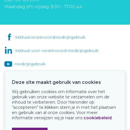
Maandag t/m vrijdag: 9.00 - 17.00 uur
instituutverantwoordmedicijngebruik
instituut-voor-verantwoord-medicijngebruik
medicijngebruik
Deze site maakt gebruik van cookies
Wij gebruiken cookies om informatie over het
Onze keurmerken
gebruik van onze website te verzamelen om de
inhoud te verbeteren. Door hieronder op
“accepteren“ te klikken stem je in met het plaatsen
en gebruik van al onze cookies. Voor meer
informatie verwijzen wij je naar ons
cookiebeleid
.