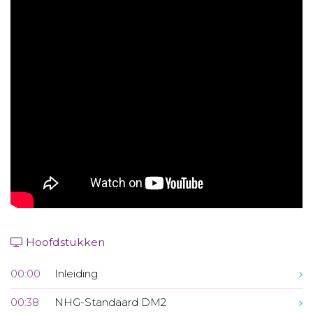
Aanmelden nieuwsbrief
Inloggen
Toegang leeromgeving
Hoofdstukken
00:00
Inleiding
00:38
NHG-Standaard DM2