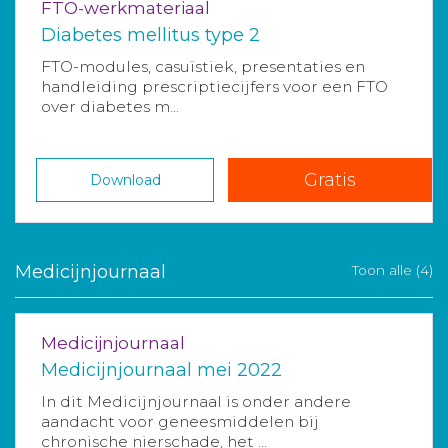
FTO-werkmateriaal
Diabetes mellitus type 2
FTO-modules, casuïstiek, presentaties en
handleiding prescriptiecijfers voor een FTO
over diabetes m...
Gratis
Download
Medicijnjournaal
Toon alle (4)
Medicijnjournaal
Medicijnjournaal mei 2022
In dit Medicijnjournaal is onder andere
aandacht voor geneesmiddelen bij
chronische nierschade, het ...