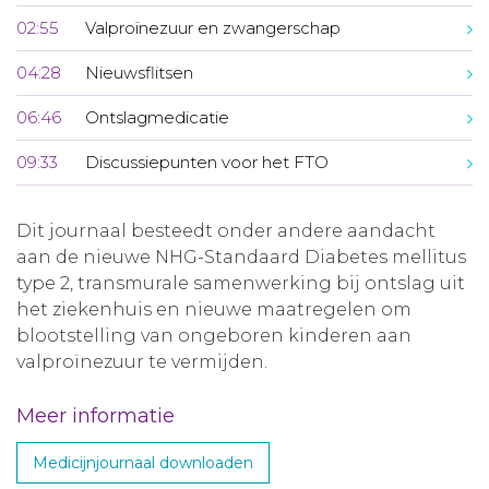
02:55
Valproïnezuur en zwangerschap
04:28
Nieuwsflitsen
06:46
Ontslagmedicatie
09:33
Discussiepunten voor het FTO
Dit journaal besteedt onder andere aandacht
aan de nieuwe NHG-Standaard Diabetes mellitus
type 2, transmurale samenwerking bij ontslag uit
het ziekenhuis en nieuwe maatregelen om
blootstelling van ongeboren kinderen aan
valproïnezuur te vermijden.
Meer informatie
Medicijnjournaal downloaden