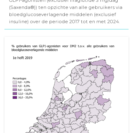
GLP1-agonisten (exclusief liraglutide 3 mg/dag
(Saxenda®)) ten opzichte van alle gebruikers via
Aanmelden nieuwsbrief
bloedglucoseverlagende middelen (exclusief
insuline) over de periode 2017 tot en met 2024.
Inloggen
Toegang leeromgeving