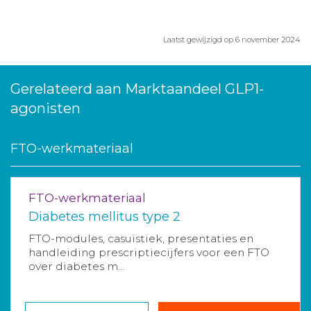
Laatst gewijzigd op 6 november 2024
Gerelateerd aan Marktaandeel GLP1-
agonisten
FTO-werkmateriaal
FTO-werkmateriaal
Diabetes mellitus type 2
FTO-modules, casuïstiek, presentaties en
handleiding prescriptiecijfers voor een FTO
over diabetes m...