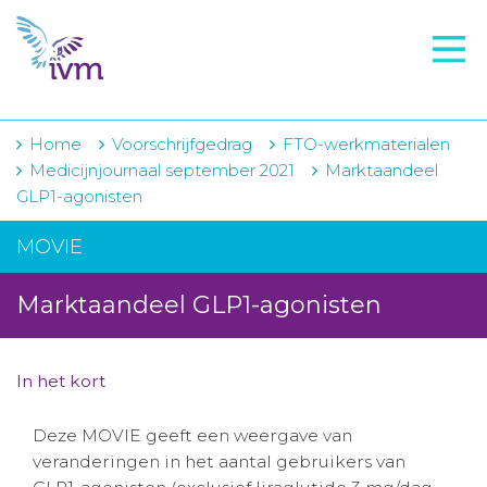
VMI
FTO voorbereiding
IVM-academie
Home
Voorschrijfgedrag
FTO-werkmaterialen
Medicijnjournaal september 2021
Marktaandeel
Zorginstellingen
GLP1-agonisten
Voorschrijfgedrag
MOVIE
Projecten
Marktaandeel GLP1-agonisten
Over IVM
Actueel
In het kort
Contact
Deze MOVIE geeft een weergave van
veranderingen in het aantal gebruikers van
Winkelwagentje