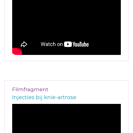
Filmfragment
Injecties bij knie-artrose