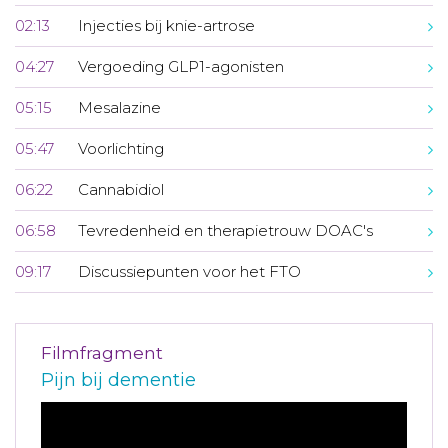
02:13
Injecties bij knie-artrose
04:27
Vergoeding GLP1-agonisten
05:15
Mesalazine
05:47
Voorlichting
06:22
Cannabidiol
06:58
Tevredenheid en therapietrouw DOAC's
09:17
Discussiepunten voor het FTO
Filmfragment
Pijn bij dementie