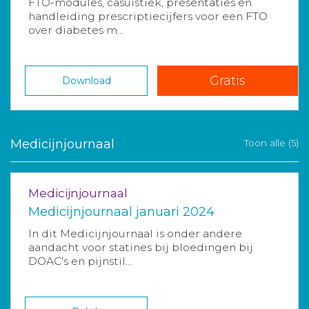
FTO-modules, casuïstiek, presentaties en
handleiding prescriptiecijfers voor een FTO
over diabetes m...
Gratis
Download
Medicijnjournaal
Toon alle (5)
Medicijnjournaal
Medicijnjournaal januari 2024
In dit Medicijnjournaal is onder andere
aandacht voor statines bij bloedingen bij
DOAC's en pijnstil...