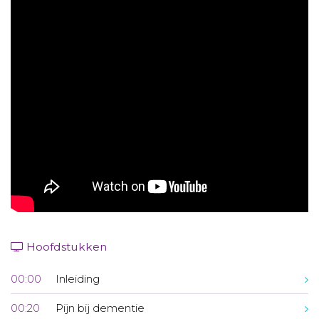
Aanmelden nieuwsbrief
Inloggen
Toegang leeromgeving
Hoofdstukken
00:00
Inleiding
00:20
Pijn bij dementie