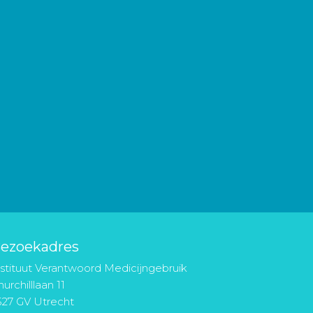
ezoekadres
nstituut Verantwoord Medicijngebruik
urchilllaan 11
527 GV Utrecht