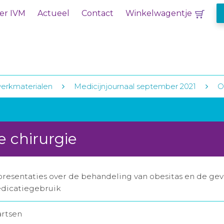
er IVM
Actueel
Contact
Winkelwagentje
erkmaterialen
Medicijnjournaal september 2021
O
e chirurgie
esentaties over de behandeling van obesitas en de gevo
edicatiegebruik
artsen