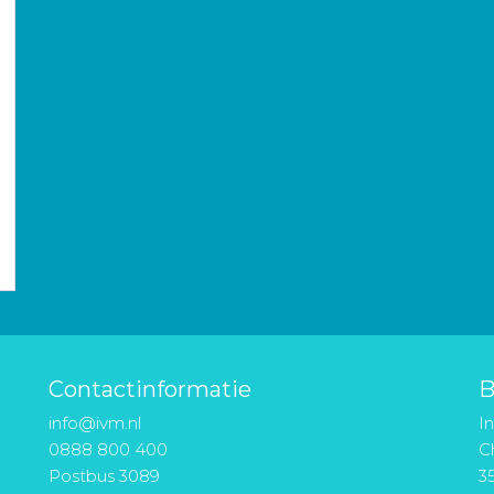
Contactinformatie
B
info@ivm.nl
I
0888 800 400
Ch
Postbus 3089
3