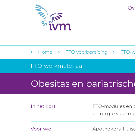
Ov
Home
FTO voorbereiding
FTO-w
FTO-werkmateriaal
Obesitas en bariatrisch
In het kort
FTO-modules en pr
chirurgie voor m
Voor wie
Apothekers, Huis