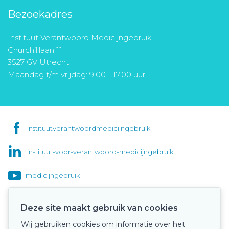
Bezoekadres
Instituut Verantwoord Medicijngebruik
Churchilllaan 11
3527 GV Utrecht
Maandag t/m vrijdag: 9.00 - 17.00 uur
instituutverantwoordmedicijngebruik
instituut-voor-verantwoord-medicijngebruik
medicijngebruik
Deze site maakt gebruik van cookies
Wij gebruiken cookies om informatie over het
Onze keurmerken