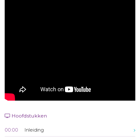
Aanmelden nieuwsbrief
Inloggen
Toegang leeromgeving
Hoofdstukken
00:00
Inleiding