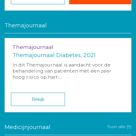
Themajournaal
Themajournaal
Themajournaal Diabetes, 2021
In dit Themajournaal is aandacht voor de
behandeling van patiënten met een zeer
hoog risico op hart-...
Bekijk
Medicijnjournaal
Toon alle (9)