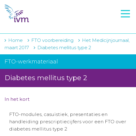
VMI
FTO voorbereiding
IVM-academie
Home
FTO voorbereiding
Het Medicijnjournaal,
maart 2017
Diabetes mellitus type 2
Zorginstellingen
FTO-werkmateriaal
Voorschrijfgedrag
Diabetes mellitus type 2
Projecten
Over IVM
In het kort
Actueel
FTO-modules, casuïstiek, presentaties en
Contact
handleiding prescriptiecijfers voor een FTO over
diabetes mellitus type 2
Winkelwagentje