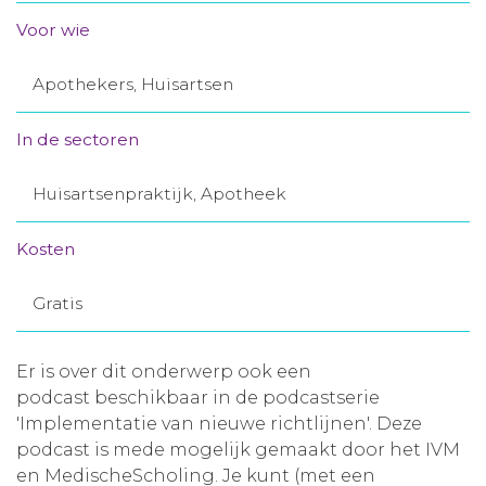
Aanmelden nieuwsbrief
Voor wie
Apothekers, Huisartsen
Inloggen
In de sectoren
Toegang leeromgeving
Huisartsenpraktijk, Apotheek
Kosten
Gratis
Er is over dit onderwerp ook een
podcast beschikbaar in de podcastserie
'Implementatie van nieuwe richtlijnen'. Deze
podcast is mede mogelijk gemaakt door het IVM
en MedischeScholing. Je kunt (met een