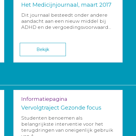
Het Medicijnjournaal, maart 2017
Dit journaal besteedt onder andere
aandacht aan een nieuw middel bij
ADHD en de vergoedingsvoorwaard...
Bekijk
Informatiepagina
Vervolgtraject Gezonde focus
Studenten benoemen als
belangrijkste interventie voor het
terugdringen van oneigenlijk gebruik