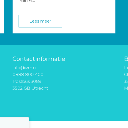
van A...
Lees meer
Contactinformatie
B
info@ivm.nl
I
0888 800 400
Ch
Postbus 3089
3
3502 GB Utrecht
M