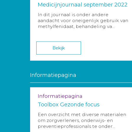
Medicijnjournaal september 2022
In dit journaal is onder andere
aandacht voor oneigenlijk gebruik van
methylfenidaat, behandeling va...
Bekijk
Informatiepagina
Informatiepagina
Toolbox Gezonde focus
Een overzicht met diverse materialen
om zorgverleners, onderwijs- en
preventieprofessionals te onder...