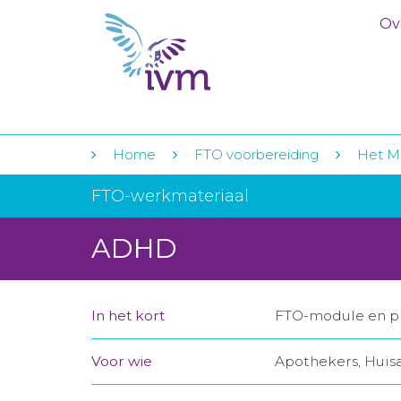
Ov
Home
FTO voorbereiding
Het Me
FTO-werkmateriaal
ADHD
In het kort
FTO-module en pr
Voor wie
Apothekers, Huis