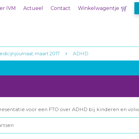
er IVM
Actueel
Contact
Winkelwagentje
dicijnjournaal, maart 2017
ADHD
esentatie voor een FTO over ADHD bij kinderen en volw
artsen