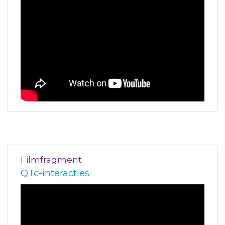
Filmfragment
QTc-interacties