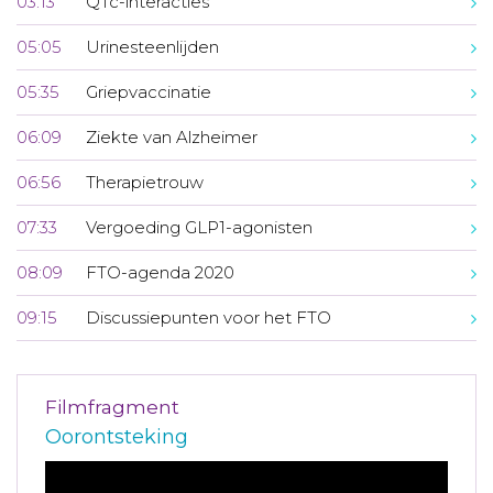
03:13
QTc-interacties
05:05
Urinesteenlijden
05:35
Griepvaccinatie
06:09
Ziekte van Alzheimer
06:56
Therapietrouw
07:33
Vergoeding GLP1-agonisten
08:09
FTO-agenda 2020
09:15
Discussiepunten voor het FTO
Filmfragment
Oorontsteking