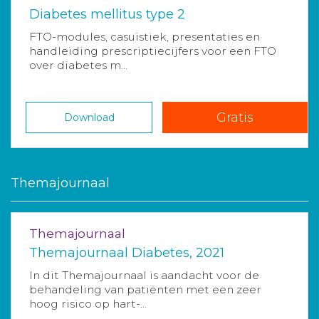
Diabetes mellitus type 2
FTO-modules, casuïstiek, presentaties en
handleiding prescriptiecijfers voor een FTO
over diabetes m...
Gratis
Download
Themajournaal
Themajournaal
Themajournaal Diabetes, 2021
In dit Themajournaal is aandacht voor de
behandeling van patiënten met een zeer
hoog risico op hart-...