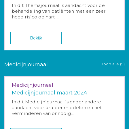
In dit Themajournaal is aandacht voor de
behandeling van patiënten met een zeer
hoog risico op hart-...
Bekijk
Medicijnjournaal
Toon alle (9)
Medicijnjournaal
Medicijnjournaal maart 2024
In dit Medicijnjournaal is onder andere
aandacht voor kruidenmiddelen en het
verminderen van onnodig...