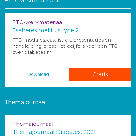
FTO-werkmateriaal
FTO-werkmateriaal
Diabetes mellitus type 2
FTO-modules, casuïstiek, presentaties en
handleiding prescriptiecijfers voor een FTO
over diabetes m...
Gratis
Download
Themajournaal
Themajournaal
Themajournaal Diabetes, 2021