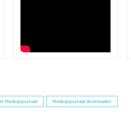
r Medicijnjournaal
Medicijnjournaal downloaden