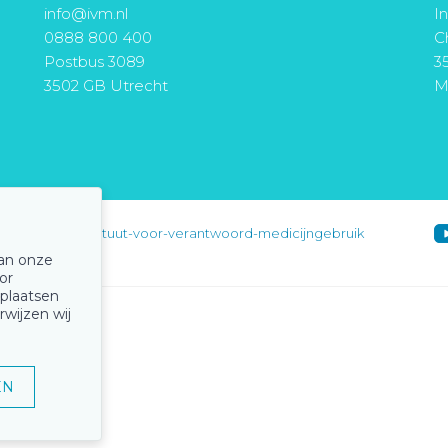
info@ivm.nl
I
0888 800 400
Ch
Postbus 3089
3
3502 GB Utrecht
M
instituut-voor-verantwoord-medicijngebruik
van onze
or
 plaatsen
rwijzen wij
EN