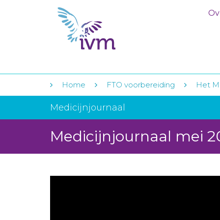
Ov
Home
FTO voorbereiding
Het Me
Medicijnjournaal
Medicijnjournaal mei 2