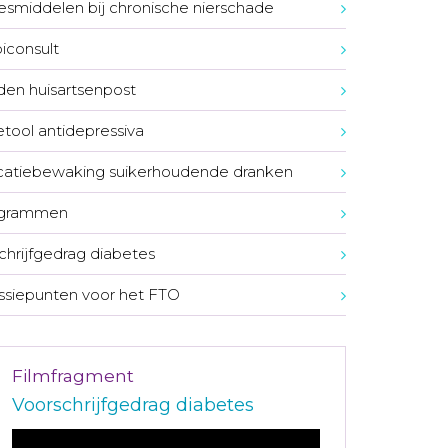
smiddelen bij chronische nierschade
consult
den huisartsenpost
tool antidepressiva
atiebewaking suikerhoudende dranken
ogrammen
chrijfgedrag diabetes
ssiepunten voor het FTO
Filmfragment
Voorschrijfgedrag diabetes