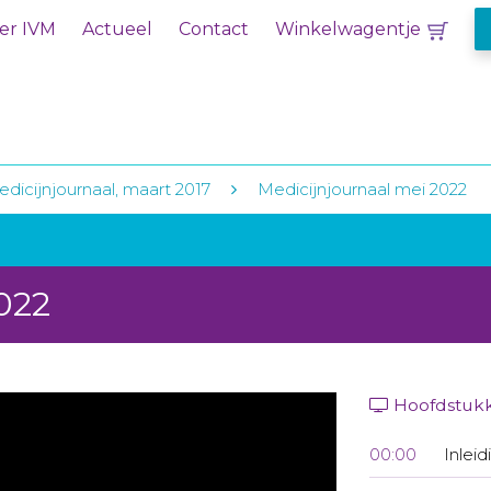
er IVM
Actueel
Contact
Winkelwagentje
dicijnjournaal, maart 2017
Medicijnjournaal mei 2022
022
Hoofdstuk
00:00
Inleid