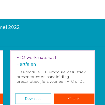
 mei 2022
FTO-werkmateriaal
Hartfalen
FTO-module, DTO-module, casuïstiek,
presentaties en handleiding
prescriptiecijfers voor een FTO of D...
Gratis
Download