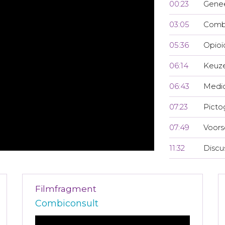
00:23
Genee
03:05
Combi
05:36
Opioï
06:14
Keuze
06:43
Medic
07:23
Pict
07:49
Voors
11:32
Discu
Filmfragment
Combiconsult