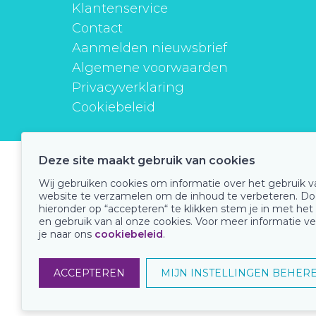
Klantenservice
Contact
Aanmelden nieuwsbrief
Algemene voorwaarden
Privacyverklaring
Cookiebeleid
Deze site maakt gebruik van cookies
instituutverantwoordmedicijngebruik
Wij gebruiken cookies om informatie over het gebruik 
website te verzamelen om de inhoud te verbeteren. Do
hieronder op “accepteren“ te klikken stem je in met het
en gebruik van al onze cookies. Voor meer informatie ve
Onze keurmerken
je naar ons
cookiebeleid
.
ACCEPTEREN
MIJN INSTELLINGEN BEHER