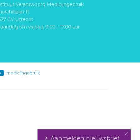
nstituut Verantwoord Medicijngebruik
urchilllaan 11
527 GV Utrecht
aandag t/m vrijdag: 9.00 - 17.00 uur
medicijngebruik
Aanmelden nieuwsbrief