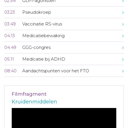
02:54
GLP1-agonisten
03:23
Pseudokroep
03:49
Vaccinatie RS-virus
04:13
Medicatiebewaking
04:49
GGG-congres
05:11
Medicatie bij ADHD
08:40
Aandachtspunten voor het FTO
Filmfragment
Kruidenmiddelen