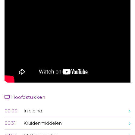
Aanmelden nieuwsbrief
Inloggen
Toegang leeromgeving
Hoofdstukken
00:00
Inleiding
00:31
Kruidenmiddelen