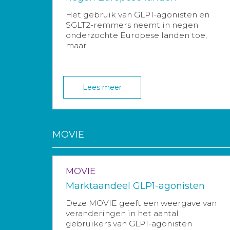
Het gebruik van GLP1-agonisten en
SGLT2-remmers neemt in negen
onderzochte Europese landen toe,
maar...
Lees meer
MOVIE
MOVIE
Marktaandeel GLP1-agonisten
Deze MOVIE geeft een weergave van
veranderingen in het aantal
gebruikers van GLP1-agonisten