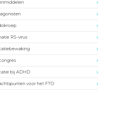
enmiddelen
agonisten
dokroep
natie RS-virus
catiebewaking
congres
atie bij ADHD
chtspunten voor het FTO