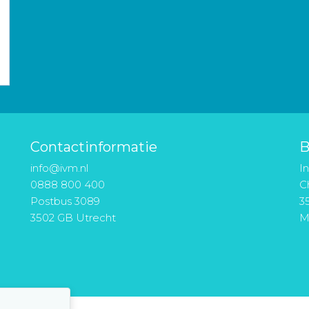
Contactinformatie
B
info@ivm.nl
I
0888 800 400
Ch
Postbus 3089
3
3502 GB Utrecht
M