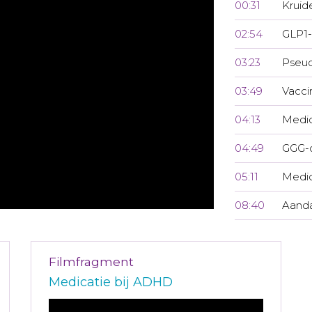
00:31
Kruid
02:54
GLP1-
03:23
Pseu
03:49
Vacci
04:13
Medi
04:49
GGG-
05:11
Medic
08:40
Aanda
Filmfragment
Medicatie bij ADHD