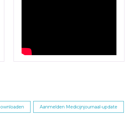
 downloaden
Aanmelden Medicijnjournaal-update