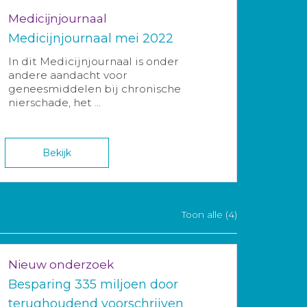
Medicijnjournaal
Medicijnjournaal mei 2022
In dit Medicijnjournaal is onder
andere aandacht voor
geneesmiddelen bij chronische
nierschade, het ...
Bekijk
Toon alle (4)
Nieuw onderzoek
Besparing 335 miljoen door
terughoudend voorschrijven