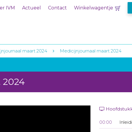
er IVM
Actueel
Contact
Winkelwagentje
jnjournaal maart 2024
Medicijnjournaal maart 2024
t 2024
Hoofdstuk
00:00
Inleid