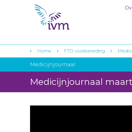
Ov
Home
FTO voorbereiding
Medici
Medicijnjournaal
Medicijnjournaal maar