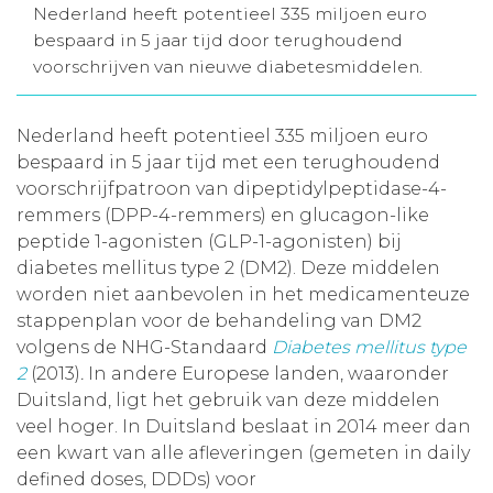
Nederland heeft potentieel 335 miljoen euro
Aanmelden nieuwsbrief
bespaard in 5 jaar tijd door terughoudend
voorschrijven van nieuwe diabetesmiddelen.
Inloggen
Nederland heeft potentieel 335 miljoen euro
bespaard in 5 jaar tijd met een terughoudend
Toegang leeromgeving
voorschrijfpatroon van dipeptidylpeptidase-4-
remmers (DPP-4-remmers) en glucagon-like
peptide 1-agonisten (GLP-1-agonisten) bij
diabetes mellitus type 2 (DM2). Deze middelen
worden niet aanbevolen in het medicamenteuze
stappenplan voor de behandeling van DM2
volgens de NHG-Standaard
Diabetes mellitus type
2
(2013)
.
In andere Europese landen, waaronder
Duitsland, ligt het gebruik van deze middelen
veel hoger. In Duitsland beslaat in 2014 meer dan
een kwart van alle afleveringen (gemeten in daily
defined doses, DDDs) voor