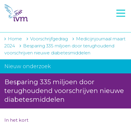
VMI
FTO voorbereiding
IVM-academie
Home
Voorschrijfgedrag
Medicijnjournaal maart
2024
Besparing 335 miljoen door terughoudend
Zorginstellingen
voorschrijven nieuwe diabetesmiddelen
Voorschrijfgedrag
Nieuw onderzoek
Projecten
Besparing 335 miljoen door
Over IVM
terughoudend voorschrijven nieuwe
diabetesmiddelen
Actueel
Contact
In het kort
Winkelwagentje