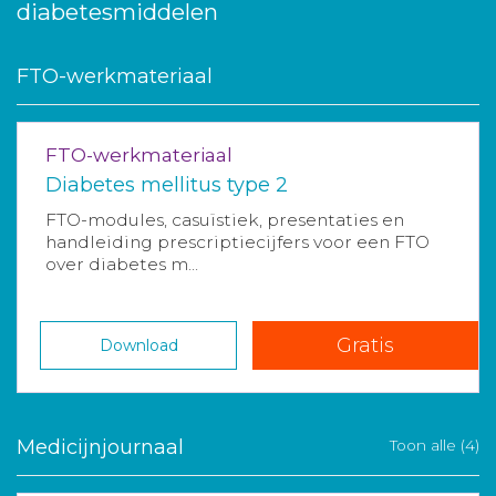
diabetesmiddelen
FTO-werkmateriaal
FTO-werkmateriaal
Diabetes mellitus type 2
FTO-modules, casuïstiek, presentaties en
handleiding prescriptiecijfers voor een FTO
over diabetes m...
Gratis
Download
Medicijnjournaal
Toon alle (4)