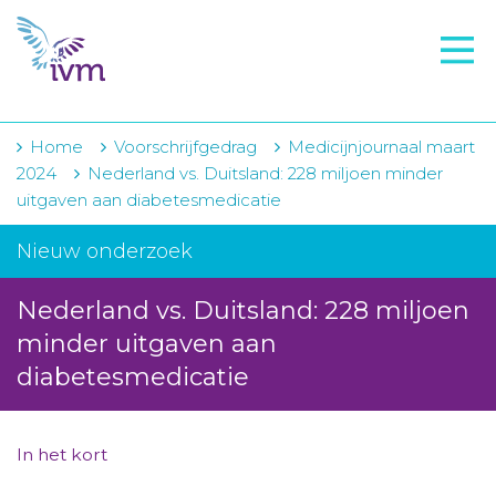
VMI
FTO voorbereiding
IVM-academie
Home
Voorschrijfgedrag
Medicijnjournaal maart
2024
Nederland vs. Duitsland: 228 miljoen minder
Zorginstellingen
uitgaven aan diabetesmedicatie
Voorschrijfgedrag
Nieuw onderzoek
Projecten
Nederland vs. Duitsland: 228 miljoen
Over IVM
minder uitgaven aan
diabetesmedicatie
Actueel
Contact
In het kort
Winkelwagentje