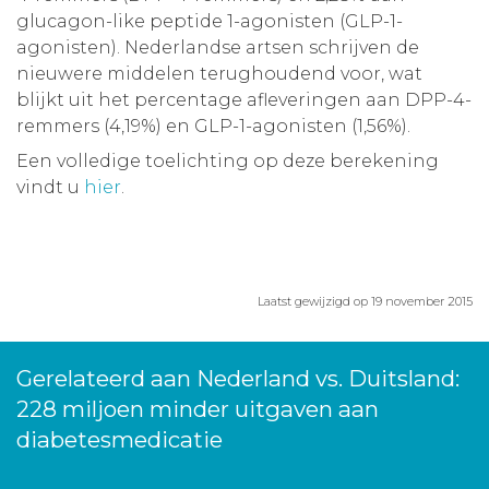
glucagon-like peptide 1-agonisten (GLP-1-
agonisten). Nederlandse artsen schrijven de
nieuwere middelen terughoudend voor, wat
blijkt uit het percentage afleveringen aan DPP-4-
remmers (4,19%) en GLP-1-agonisten (1,56%).
Een volledige toelichting op deze berekening
vindt u
hier
.
Laatst gewijzigd op 19 november 2015
Gerelateerd aan Nederland vs. Duitsland:
228 miljoen minder uitgaven aan
diabetesmedicatie