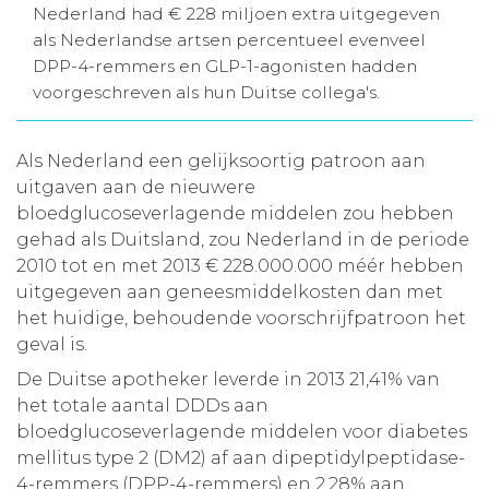
Nederland had € 228 miljoen extra uitgegeven
Aanmelden nieuwsbrief
als Nederlandse artsen percentueel evenveel
DPP-4-remmers en GLP-1-agonisten hadden
voorgeschreven als hun Duitse collega's.
Inloggen
Als Nederland een gelijksoortig patroon aan
Toegang leeromgeving
uitgaven aan de nieuwere
bloedglucoseverlagende middelen zou hebben
gehad als Duitsland, zou Nederland in de periode
2010 tot en met 2013 € 228.000.000 méér hebben
uitgegeven aan geneesmiddelkosten dan met
het huidige, behoudende voorschrijfpatroon het
geval is.
De Duitse apotheker leverde in 2013 21,41% van
het totale aantal DDDs aan
bloedglucoseverlagende middelen voor diabetes
mellitus type 2 (DM2) af aan dipeptidylpeptidase-
4-remmers (DPP-4-remmers) en 2,28% aan