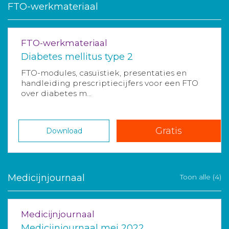
FTO-werkmateriaal
FTO-werkmateriaal
Diabetes mellitus type 2
FTO-modules, casuïstiek, presentaties en
handleiding prescriptiecijfers voor een FTO
over diabetes m...
Gratis
Download
Medicijnjournaal
Toon alle (4)
Medicijnjournaal
Medicijnjournaal mei 2022