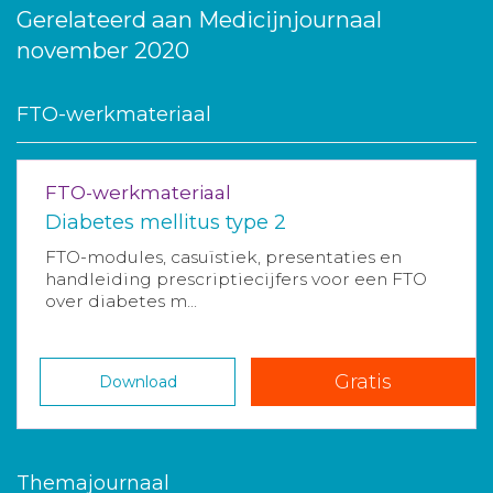
Gerelateerd aan Medicijnjournaal
november 2020
FTO-werkmateriaal
FTO-werkmateriaal
Diabetes mellitus type 2
FTO-modules, casuïstiek, presentaties en
handleiding prescriptiecijfers voor een FTO
over diabetes m...
Gratis
Download
Themajournaal