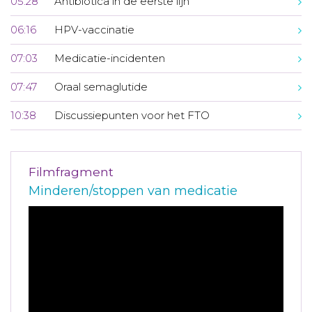
05:28
Antibiotica in de eerste lijn
06:16
HPV-vaccinatie
07:03
Medicatie-incidenten
07:47
Oraal semaglutide
10:38
Discussiepunten voor het FTO
Filmfragment
Minderen/stoppen van medicatie