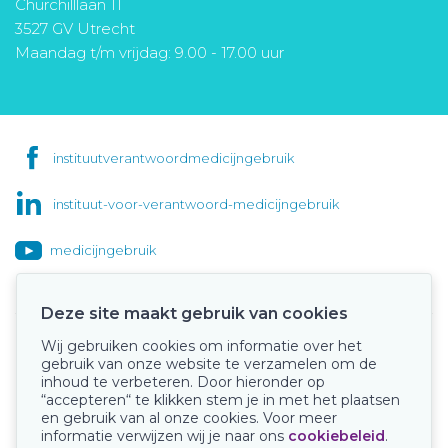
Churchilllaan 11
3527 GV Utrecht
Maandag t/m vrijdag: 9.00 - 17.00 uur
instituutverantwoordmedicijngebruik
instituut-voor-verantwoord-medicijngebruik
medicijngebruik
Deze site maakt gebruik van cookies
Wij gebruiken cookies om informatie over het
Onze keurmerken
gebruik van onze website te verzamelen om de
inhoud te verbeteren. Door hieronder op
“accepteren“ te klikken stem je in met het plaatsen
en gebruik van al onze cookies. Voor meer
informatie verwijzen wij je naar ons
cookiebeleid
.