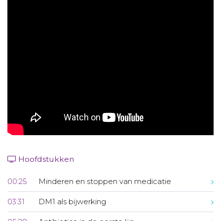
Aanmelden nieuwsbrief
Inloggen
Toegang leeromgeving
Hoofdstukken
00:25
Minderen en stoppen van medicatie
03:31
DM1 als bijwerking