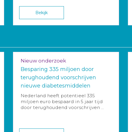
Bekijk
Nieuw onderzoek
Besparing 335 miljoen door
terughoudend voorschrijven
nieuwe diabetesmiddelen
Nederland heeft potentieel 335
miljoen euro bespaard in 5 jaar tijd
door terughoudend voorschrijven ...