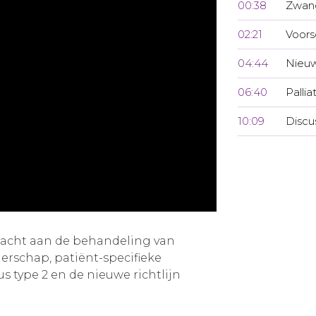
00:38
Zwan
02:21
Voors
04:44
Nieuw
06:40
Pallia
10:09
Discu
dacht aan de behandeling van
erschap, patiënt-specifieke
us type 2 en de nieuwe richtlijn