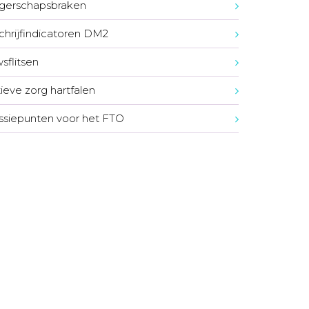
gerschapsbraken
chrijfindicatoren DM2
sflitsen
tieve zorg hartfalen
ssiepunten voor het FTO