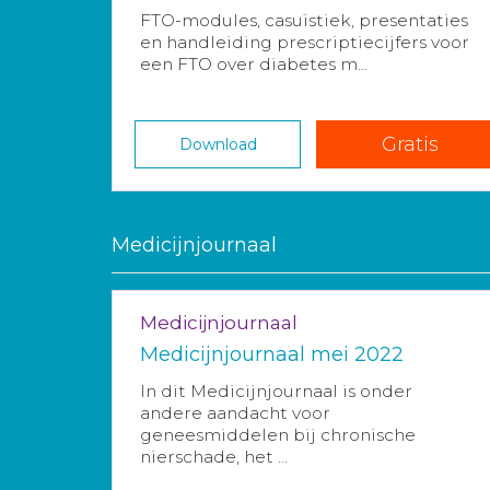
FTO-modules, casuïstiek, presentaties
en handleiding prescriptiecijfers voor
een FTO over diabetes m...
Gratis
Download
Medicijnjournaal
Medicijnjournaal
Medicijnjournaal mei 2022
In dit Medicijnjournaal is onder
andere aandacht voor
geneesmiddelen bij chronische
nierschade, het ...