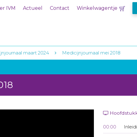
er IVM
Actueel
Contact
Winkelwagentje
jnjournaal maart 2024
Medicijnjournaal mei 2018
018
Hoofdstuk
00:00
Inleid