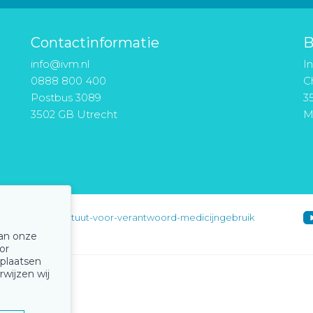
Contactinformatie
B
info@ivm.nl
I
0888 800 400
Ch
Postbus 3089
3
3502 GB Utrecht
M
instituut-voor-verantwoord-medicijngebruik
van onze
or
 plaatsen
rwijzen wij