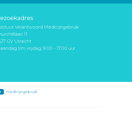
ezoekadres
nstituut Verantwoord Medicijngebruik
urchilllaan 11
527 GV Utrecht
aandag t/m vrijdag: 9.00 - 17.00 uur
medicijngebruik