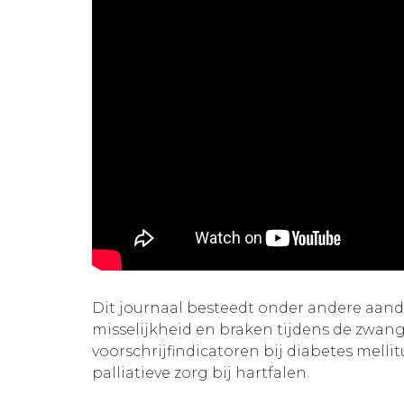
Dit journaal besteedt onder andere aan
misselijkheid en braken tijdens de zwang
voorschrijfindicatoren bij diabetes mellit
palliatieve zorg bij hartfalen.